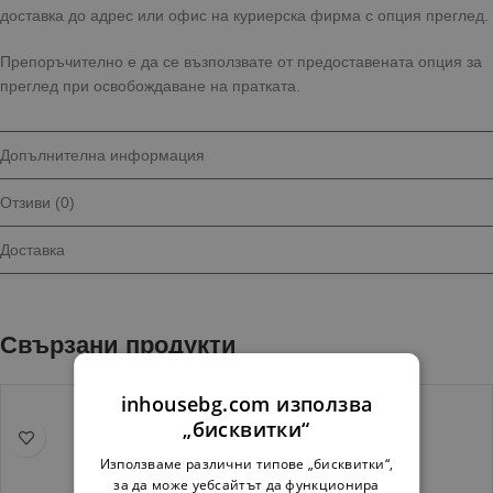
доставка до адрес или офис на куриерска фирма с опция преглед.
Препоръчително е да се възползвате от предоставената опция за
преглед при освобождаване на пратката.
Допълнителна информация
Отзиви (0)
Доставка
Свързани продукти
inhousebg.com използва
„бисквитки“
Използваме различни типове „бисквитки“,
за да може уебсайтът да функционира