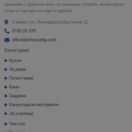
занимава с директен внос на домашни потреби, канцеларски
стоки и търговия на едро и дребно.
Сливен, ул. Илинденско Въстание 11
0700 20 370
office@inhousebg.com
Категории
Кухня
За дома
Почистване
Баня
Градина
Канцеларски материали
За училище
Текстил