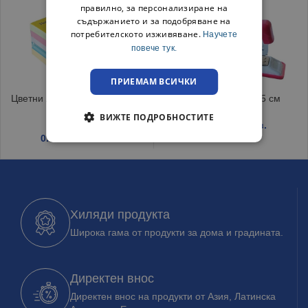
правилно, за персонализиране на
съдържанието и за подобряване на
потребителското изживяване.
Научете
повече тук.
ПРИЕМАМ ВСИЧКИ
Цветни лепящи листчета 500
Телбод 12×3.5×5.5 см
бр
ВИЖТЕ ПОДРОБНОСТИТЕ
1.10
€
/ 2.15 лв.
0.95
€
/ 1.86 лв.
Хиляди продукта
Широка гама от продукти за дома и градината.
Директен внос
Директен внос на продукти от Азия, Латинска