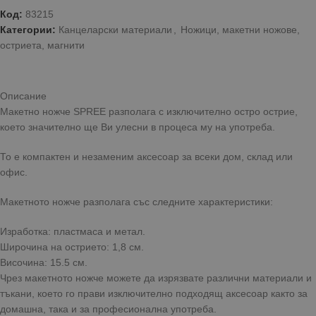
Код:
83215
Категории:
Канцеларски материали
,
Ножици, макетни ножове,
остриета, магнити
Описание
Макетно ножче SPREE разполага с изключително остро острие,
което значително ще Ви улесни в процеса му на употреба.
То е компактен и незаменим аксесоар за всеки дом, склад или
офис.
Макетното ножче разполага със следните характеристики:
Изработка: пластмаса и метал.
Широчина на острието: 1,8 см.
Височина: 15.5 см.
Чрез макетното ножче можете да изрязвате различни материали и
тъкани, което го прави изключително подходящ аксесоар както за
домашна, така и за професионална употреба.