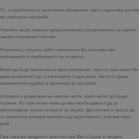
То е изработено от качествени материали, което гарантира дългия
му период на употреба.
Ножчето лесно намира предназначение в разрязването на картон,
хартия и различни платове.
Разполага с плъзгач, който значително Ви улеснява при
изваждането и прибирането на острието.
Може да бъде заключено в едно положение, като по този начин Ви
дава възможност да го използвате с една ръка, което го прави
изключително удобно и практично за употреба.
Острието е разделено на няколко части, които могат да бъдат
счупени. По този начин няма да има необходимост да се
притеснявате, когато острието се захаби. Достатъчно е просто да
го счупите по неговия пунктир и ще разполагате с нов заострен
край.
При поръчка продуктът пристига при Вас с бърза и сигурна