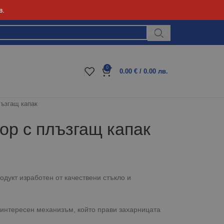
в.
Блог
0
0.00
€
/ 0.00 лв.
лъзгащ капак
ор с плъзгащ капак
одукт изработен от качествени стъкло и
 интересен механизъм, който прави захарницата