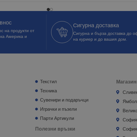
 внос
Сигурна доставка
с на продукти от
Сигурна и бърза доставка до о
ска Америка и
на куриер и до вашия дом.
Текстил
Магазин
Техника
Сливе
Сувенири и подаръчци
Ямбо
Играчки и пъзели
Велик
Парти Артикули
Софи
Полезни връзки
София