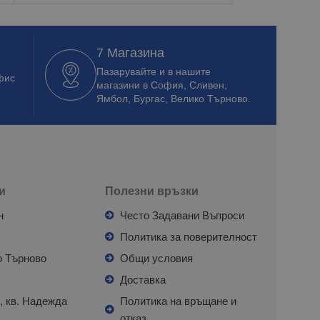
7 Магазина
Пазарувайте и в нашите
фис
магазини в София, Сливен,
Ямбол, Бургас, Велико Търново.
и
Полезни връзки
н
Често Задавани Въпроси
л
Политика за поверителност
о Търново
Общи условия
я
Доставка
, кв. Надежда
Политика на връщане и
отказ