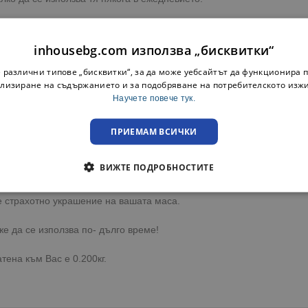
еба.
inhousebg.com използва „бисквитки“
ения с висока влажност.
 различни типове „бисквитки“, за да може уебсайтът да функционира п
лизиране на съдържанието и за подобряване на потребителското изж
Научете повече тук.
буци.
ПРИЕМАМ ВСИЧКИ
ВИЖТЕ ПОДРОБНОСТИТЕ
ми.
е страхотно украшение на вашата маса.
е да се използва по- дълго време!
тена към Вас е 0.200кг.