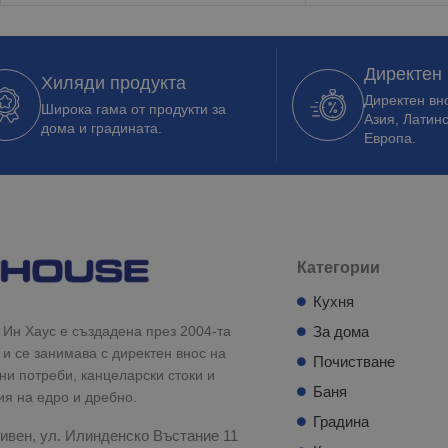
Директен
Хиляди продукта
Директен вно
Широка гама от продукти за
Азия, Латин
дома и градината.
Европа.
Категории
Кухня
Ин Хаус е създадена през 2004-та
За дома
 и се занимава с директен внос на
Почистване
и потреби, канцеларски стоки и
Баня
ия на едро и дребно.
Градина
ивен, ул. Илинденско Въстание 11