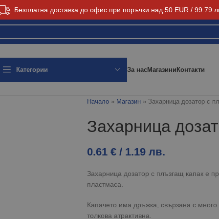
Безплатна доставка до офис при поръчки над 50 EUR / 99.79 л
За нас
Магазини
Контакти
Категории
Начало
»
Магазин
»
Захарница дозатор с п
Захарница дозат
0.61
€
/ 1.19 лв.
Захарница дозатор с плъзгащ капак е пр
пластмаса.
Капачето има дръжка, свързана с много
толкова атрактивна.