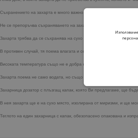
Съхранението на захарта е много важно за дългосрочната и употр
Не се препоръчва съхраняването на захар на открито или в помещ
Използваме
персона
Захарта трябва да се съхранява на сухо място, далече от влага.
В противен случай, тя поема влагата и се слепва в големи плътни 
Високата температура също не е добра компания за захарта.
Захарта поема не само водата, но също така и страничните мириз
Захарница дозатор с плъзгащ капак, която Ви предлагаме, ще бъд
В нея захарта ще е на сухо място, изолирана от миризми, и ще мож
Теглото на един захарница с капак, обезопасено опакована и изпра