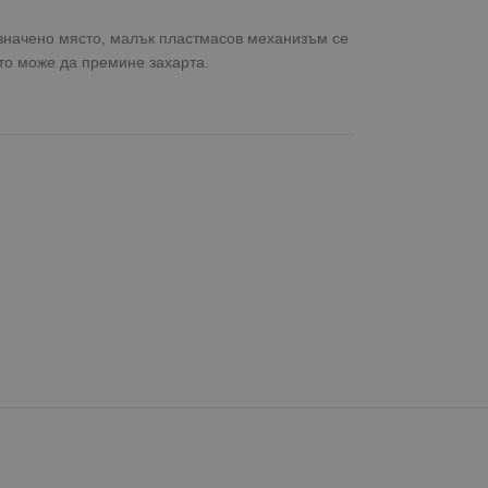
означено място, малък пластмасов механизъм се
ято може да премине захарта.