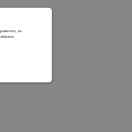
равилно, за
ивяване.