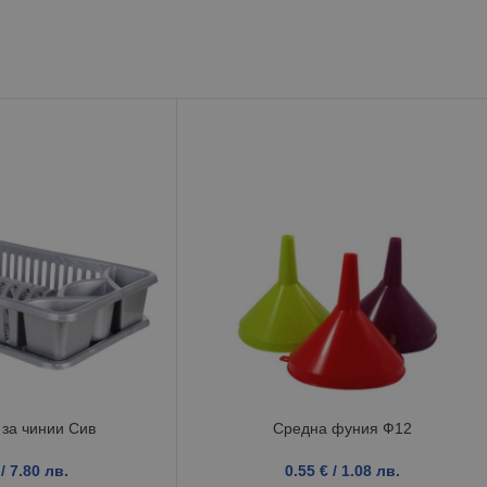
за чинии Сив
Средна фуния Ф12
/ 7.80 лв.
0.55
€
/ 1.08 лв.