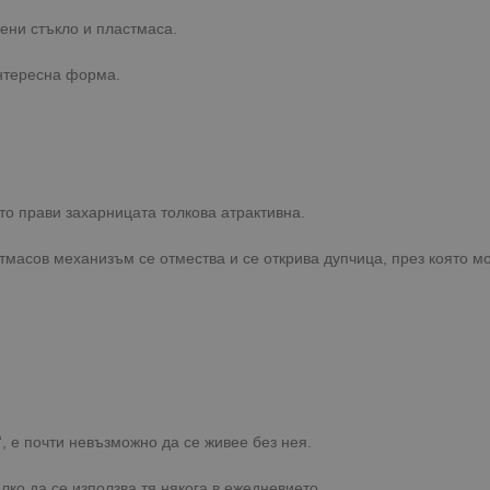
вени стъкло и пластмаса.
интересна форма.
то прави захарницата толкова атрактивна.
тмасов механизъм се отмества и се открива дупчица, през която м
“, е почти невъзможно да се живее без нея.
лко да се използва тя някога в ежедневието.