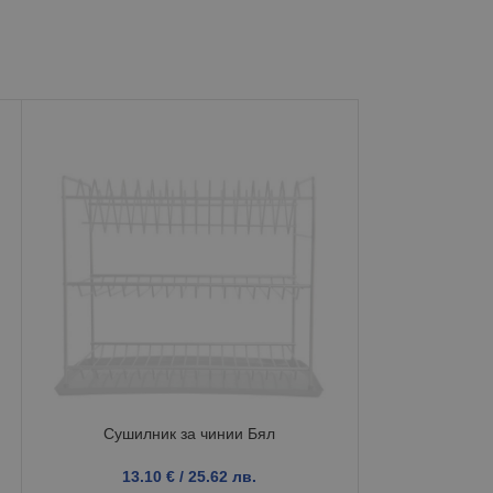
Сушилник за чинии Бял
Лимо
13.10
€
/ 25.62 лв.
2.2