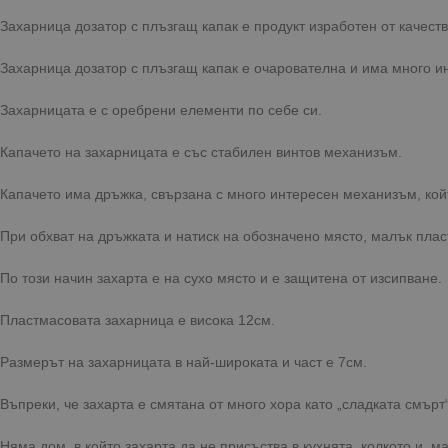
Захарница дозатор с плъзгащ капак е продукт изработен от качест
Захарница дозатор с плъзгащ капак е очарователна и има много 
Захарницата е с оребрени елементи по себе си.
Капачето на захарницата е със стабилен винтов механизъм.
Капачето има дръжка, свързана с много интересен механизъм, кой
При обхват на дръжката и натиск на обозначено място, малък плас
По този начин захарта е на сухо място и е защитена от изсипване.
Пластмасовата захарница е висока 12см.
Размерът на захарницата в най-широката и част е 7см.
Въпреки, че захарта е смятана от много хора като „сладката смърт
Няма дом, в който захарта да не присъства в кухнята, колкото и ма