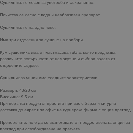
Сушилникът е лесен за употреба и съхранение.
Почиства се лесно с вода и неабразивен препарат.
Сушилникът е на едно ниво.
Има три отделения за сушене на прибори.
Кум сушилника има и пластмасова табла, която предпазва
различните повърхности от намокряне и събира водата от
отцедените съдове.
Сушилник за чинии има следните характеристики:
Размери: 43/28 см
Височина: 9,5 см
При поръчка продуктът пристига при вас с бърза и сигурна
доставка до адрес или офис на куриерска фирма с опция преглед.
Препоръчително е да се възползвате от предоставената опция за
преглед при освобождаване на пратката.