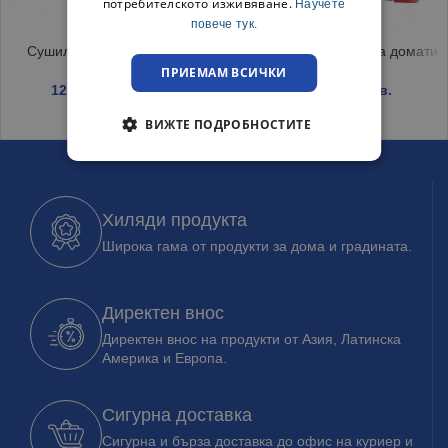
потребителското изживяване.
Научете
повече тук.
Сушилник за чинии Никел
Машинка за мелене на домати
ПРИЕМАМ ВСИЧКИ
12.99
€
/ 25.41 лв.
5.40
€
/ 10.56 лв.
ВИЖТЕ ПОДРОБНОСТИТЕ
Хиляди продукта
Широка гама от продукти за дома и градината.
Директен внос
Директен внос на продукти от Азия, Латинска
Америка и Европа.
Сигурна доставка
Сигурна и бърза доставка до офис на куриер и