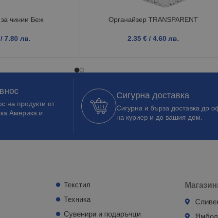
за чинии Беж
Органайзер TRANSPARENT
/ 7.80 лв.
2.35
€
/ 4.60 лв.
 внос
Сигурна доставка
с на продукти от
Сигурна и бърза доставка до о
ска Америка и
на куриер и до вашия дом.
Текстил
Магазин
Техника
Сливе
Сувенири и подаръчци
Ямбо