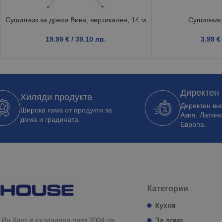
Сушилник за дрехи Вива, вертикален, 14 м
Сушилник 
19.99
€
/ 39.10 лв.
3.99
€
Директен
Хиляди продукта
Директен вно
Широка гама от продукти за
Азия, Латин
дома и градината.
Европа.
Категории
Кухня
Ин Хаус е създадена през 2004-та
За дома