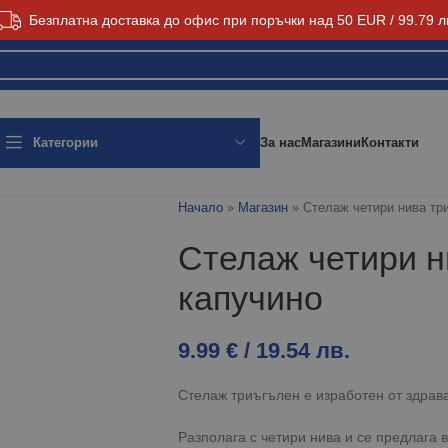
Безплатна доставка до офис при поръчки над 50 EUR / 99.79 л
За нас
Магазини
Контакти
Категории
Начало
»
Магазин
»
Стелаж четири нива тр
Стелаж четири н
капучино
9.99
€
/ 19.54 лв.
Стелаж триъгълен е изработен от здрав
Разполага с четири нива и се предлага в