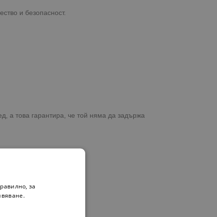
ество и безопасност.
д, а това гарантира, че той няма да задържа
равилно, за
ивяване.