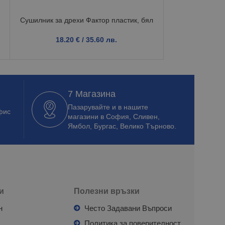
Сушилник за дрехи Фактор пластик, бял
Контейнер
18.20
€
/ 35.60 лв.
8.4
7 Магазина
Пазарувайте и в нашите
фис
магазини в София, Сливен,
Ямбол, Бургас, Велико Търново.
и
Полезни връзки
н
Често Задавани Въпроси
л
Политика за поверителност