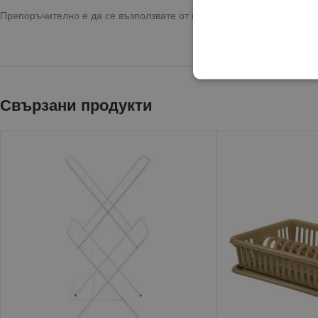
Препоръчително е да се възползвате от предоставената опция за 
Свързани продукти