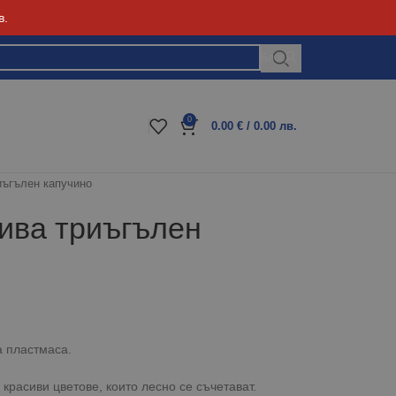
в.
Блог
0
0.00
€
/ 0.00 лв.
иъгълен капучино
ива триъгълен
а пластмаса.
 красиви цветове, които лесно се съчетават.