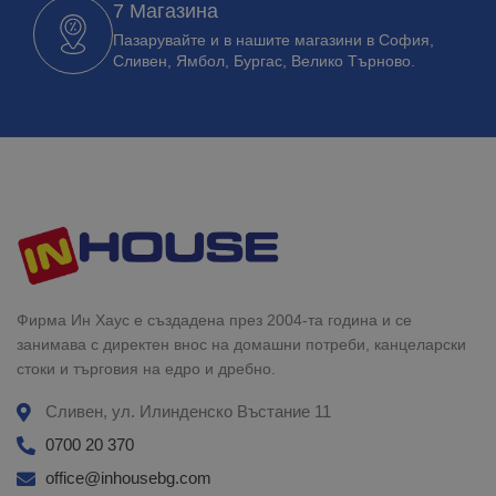
7 Магазина
Пазарувайте и в нашите магазини в София,
Сливен, Ямбол, Бургас, Велико Търново.
Фирма Ин Хаус е създадена през 2004-та година и се
занимава с директен внос на домашни потреби, канцеларски
стоки и търговия на едро и дребно.
Сливен, ул. Илинденско Въстание 11
0700 20 370
office@inhousebg.com