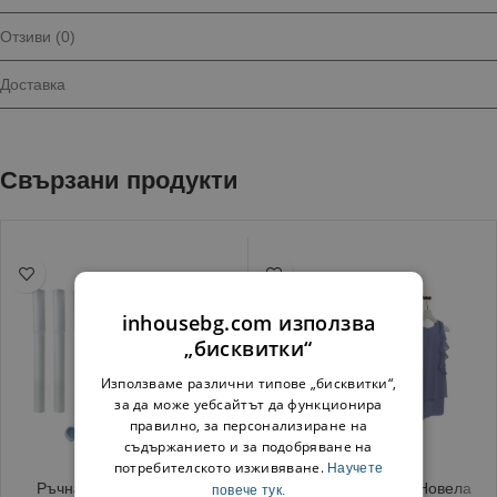
Отзиви (0)
Доставка
Свързани продукти
inhousebg.com използва
„бисквитки“
Използваме различни типове „бисквитки“,
за да може уебсайтът да функционира
правилно, за персонализиране на
съдържанието и за подобряване на
потребителското изживяване.
Научете
Ръчна помпа за вода за
Сушилник за дрехи Новела
повече тук.