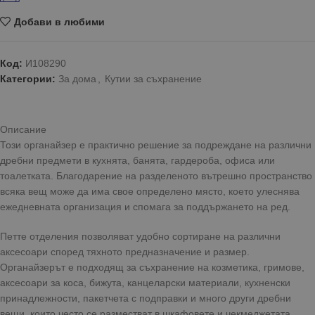
Добави в любими
Код:
И108290
Категории:
За дома
,
Кутии за съхранение
Описание
Този органайзер е практично решение за подреждане на различни
дребни предмети в кухнята, банята, гардероба, офиса или
тоалетката. Благодарение на разделеното вътрешно пространство
всяка вещ може да има свое определено място, което улеснява
ежедневната организация и спомага за поддържането на ред.
Петте отделения позволяват удобно сортиране на различни
аксесоари според тяхното предназначение и размер.
Органайзерът е подходящ за съхранение на козметика, гримове,
аксесоари за коса, бижута, канцеларски материали, кухненски
принадлежности, пакетчета с подправки и много други дребни
вещи, които често се разместват в шкафовете и чекмеджетата.