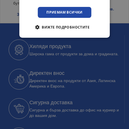
бутилки до 11 литра
21.40
€
/ 41.85 лв.
ПРИЕМАМ ВСИЧКИ
3.35
€
/ 6.55 лв.
ВИЖТЕ ПОДРОБНОСТИТЕ
Хиляди продукта
Широка гама от продукти за дома и градината.
Директен внос
Директен внос на продукти от Азия, Латинска
Америка и Европа.
Сигурна доставка
Сигурна и бърза доставка до офис на куриер и
до вашия дом.