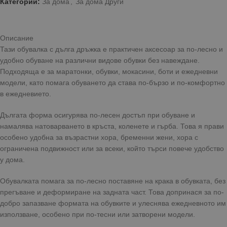
Категории:
За дома
,
За дома Други
Описание
Тази обувалка с дълга дръжка е практичен аксесоар за по-лесно и
удобно обуване на различни видове обувки без навеждане.
Подходяща е за маратонки, обувки, мокасини, боти и ежедневни
модели, като помага обуването да става по-бързо и по-комфортно
в ежедневието.
Дългата форма осигурява по-лесен достъп при обуване и
намалява натоварването в кръста, коленете и гърба. Това я прави
особено удобна за възрастни хора, бременни жени, хора с
ограничена подвижност или за всеки, който търси повече удобство
у дома.
Обувалката помага за по-лесно поставяне на крака в обувката, без
прегъване и деформиране на задната част. Това допринася за по-
добро запазване формата на обувките и улеснява ежедневното им
използване, особено при по-тесни или затворени модели.