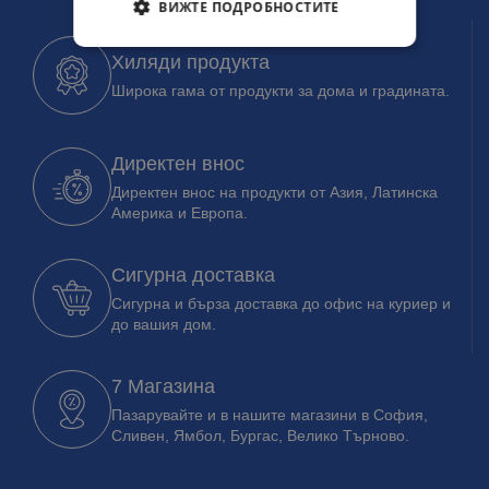
ВИЖТЕ ПОДРОБНОСТИТЕ
Хиляди продукта
Широка гама от продукти за дома и градината.
Директен внос
Директен внос на продукти от Азия, Латинска
Америка и Европа.
Сигурна доставка
Сигурна и бърза доставка до офис на куриер и
до вашия дом.
7 Магазина
Пазарувайте и в нашите магазини в София,
Сливен, Ямбол, Бургас, Велико Търново.