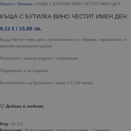
Начало
»
Магазин
»
КЪЩА С БУТИЛКА ВИНО ЧЕСТИТ ИМЕН ДЕН
КЪЩА С БУТИЛКА ВИНО ЧЕСТИТ ИМЕН ДЕН
8.12
€
/ 15.88 лв.
Къща Честит имен ден с бутилка вино е с обвивка, изработена от
красиво декорирано дърво.
Разполага с красив надпис с пожелание.
Подходяща е за подарък.
Количеството на бутилката с вино е 0,750 литра
Добави в любими
Код:
10-111
Категории:
Други сувенири, рамки за снимки
,
Сувенири,