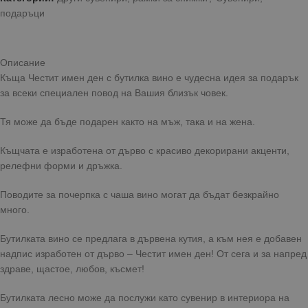
подаръци
Описание
Къща Честит имен ден с бутилка вино е чудесна идея за подарък
за всеки специален повод на Вашия близък човек.
Тя може да бъде подарен както на мъж, така и на жена.
Къщчата е изработена от дърво с красиво декорирани акценти,
релефни форми и дръжка.
Поводите за почерпка с чаша вино могат да бъдат безкрайно
много.
Бутилката вино се предлага в дървена кутия, а към нея е добавен
надпис изработен от дърво – Честит имен ден! От сега и за напред
здраве, щастое, любов, късмет!
Бутилката лесно може да послужи като сувенир в интериора на