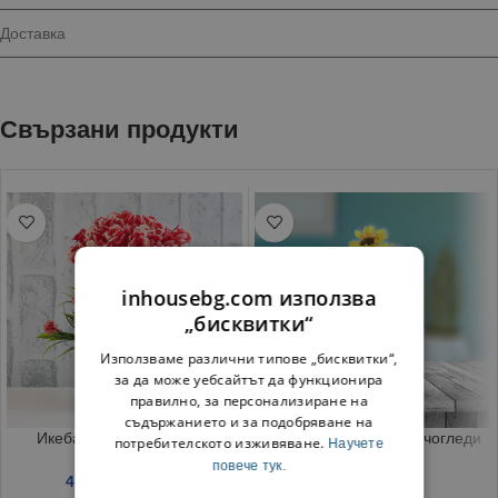
Доставка
Свързани продукти
inhousebg.com използва
„бисквитки“
Използваме различни типове „бисквитки“,
за да може уебсайтът да функционира
правилно, за персонализиране на
съдържанието и за подобряване на
Икебана Цвете в саксия
Изкуствен букет Слънчогледи
потребителското изживяване.
Научете
50 см
повече тук.
4.75
€
/ 9.29 лв.