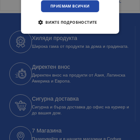
1.85
€
/ 3.62 лв.
ПРИЕМАМ ВСИЧКИ
ВИЖТЕ ПОДРОБНОСТИТЕ
Хиляди продукта
Широка гама от продукти за дома и градината.
Директен внос
Директен внос на продукти от Азия, Латинска
Америка и Европа.
Сигурна доставка
Сигурна и бърза доставка до офис на куриер и
до вашия дом.
7 Магазина
Пазарувайте и в нашите магазини в София,