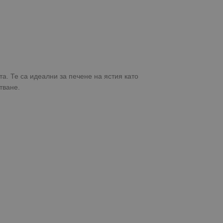
а. Те са идеални за печене на ястия като
тване.