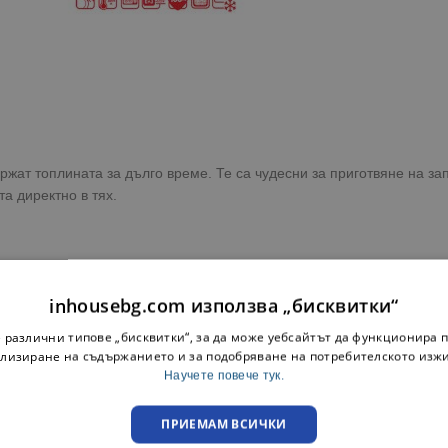
ржат топлината за дълго време. Те са чудесни за приготвяне на за
а директно в тях.
inhousebg.com използва „бисквитки“
 различни типове „бисквитки“, за да може уебсайтът да функционира п
лизиране на съдържанието и за подобряване на потребителското изж
Научете повече тук.
ПРИЕМАМ ВСИЧКИ