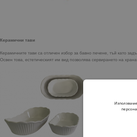
Керамични тави
Керамичните тави са отличен избор за бавно печене, тъй като задъ
Освен това, естетическият им вид позволява сервирането на хранат
Използваме
персона