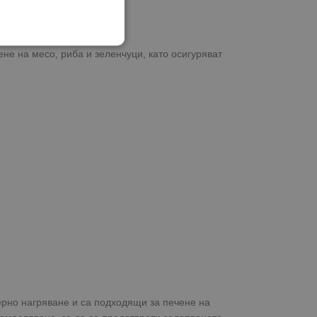
не на месо, риба и зеленчуци, като осигуряват
мерно нагряване и са подходящи за печене на