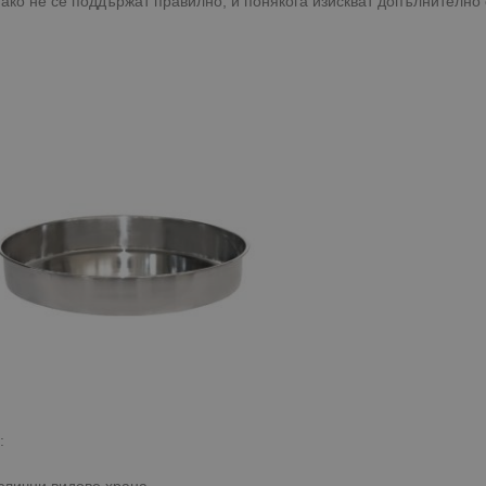
, ако не се поддържат правилно, и понякога изискват допълнително
:
злични видове храна.