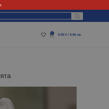
в.
Блог
0
0.00
€
/ 0.00 лв.
нята