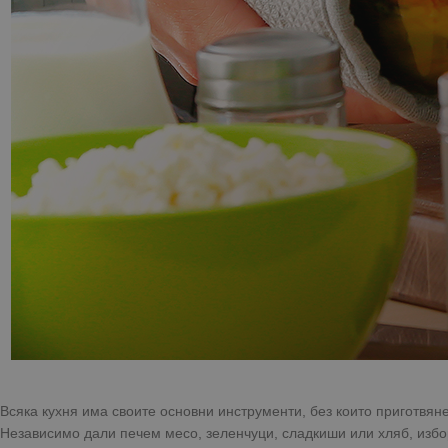
Всяка кухня има своите основни инструменти, без които приготвяне
Независимо дали печем месо, зеленчуци, сладкиши или хляб, избо