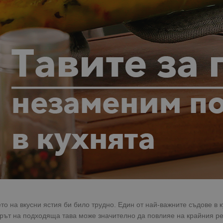
то на вкусни ястия би било трудно. Един от най-важните съдове в к
рът на подходяща тава може значително да повлияе на крайния ре