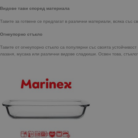
Видове тави според материала
Тавите за готвене се предлагат в различни материали, всяка със с
Огнеупорно стъкло
Тавите от огнеупорно стъкло са популярни със своята устойчивост
лазаня, мусака или различни видове сладкиши. Освен това, стъкло