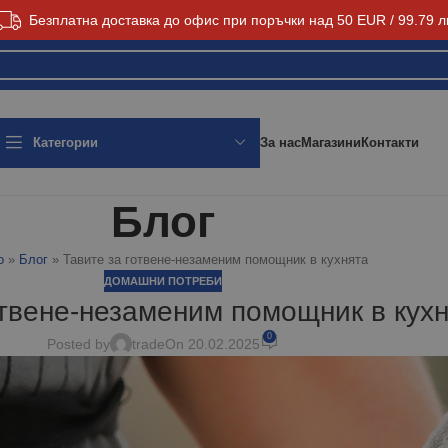
Безплатна доставка до офис при поръчки над 50 EUR / 99.79 л
За нас
Магазини
Контакти
Категории
Блог
о
»
Блог
»
Тавите за готвене-незаменим помощник в кухнята
ДОМАШНИ ПОТРЕБИ
отвене-незаменим помощник в кух
0
Posted by
trade
On 20.02.2025