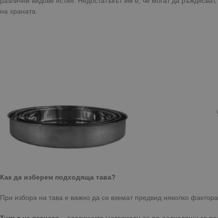
различни видове ястия. Недостатъкът им е, че могат да ръждясват
на храната.
Как да изберем подходяща тава?
При избора на тава е важно да се вземат предвид няколко фактора
Типът на ястието
– различните материали са по-подходящи за ра