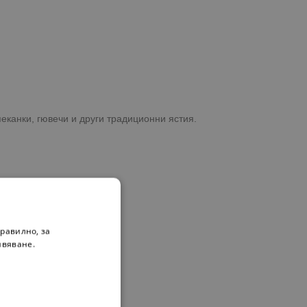
пеканки, гювечи и други традиционни ястия.
равилно, за
ивяване.