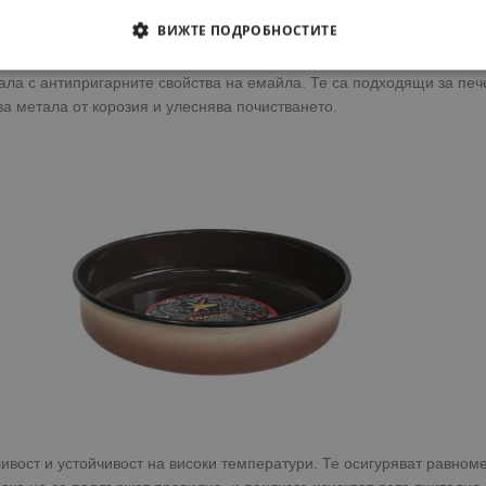
ВИЖТЕ ПОДРОБНОСТИТЕ
ла с антипригарните свойства на емайла. Те са подходящи за пече
а метала от корозия и улеснява почистването.
ливост и устойчивост на високи температури. Те осигуряват равно