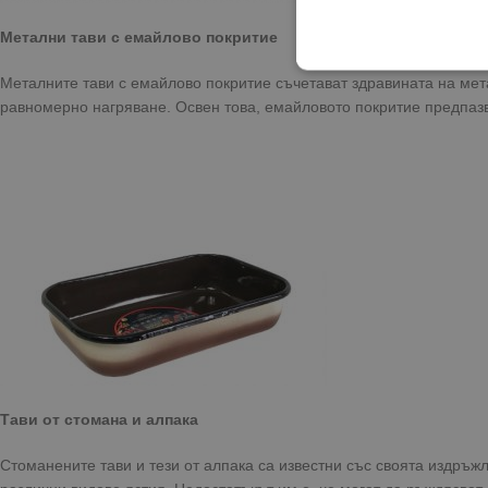
Метални тави с емайлово покритие
Металните тави с емайлово покритие съчетават здравината на мета
равномерно нагряване. Освен това, емайловото покритие предпазв
Тави от стомана и алпака
Стоманените тави и тези от алпака са известни със своята издръж