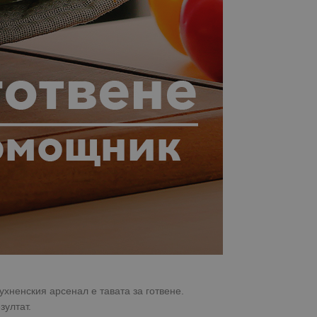
ухненския арсенал е тавата за готвене.
зултат.