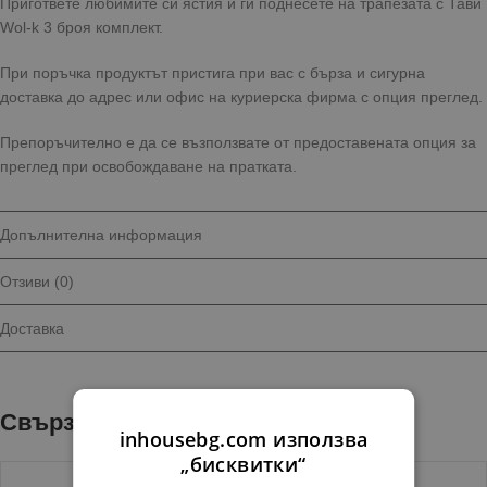
Пригответе любимите си ястия и ги поднесете на трапезата с Тави
Wol-k 3 броя комплект.
При поръчка продуктът пристига при вас с бърза и сигурна
доставка до адрес или офис на куриерска фирма с опция преглед.
Препоръчително е да се възползвате от предоставената опция за
преглед при освобождаване на пратката.
Допълнителна информация
Отзиви (0)
Доставка
Свързани продукти
inhousebg.com използва
„бисквитки“