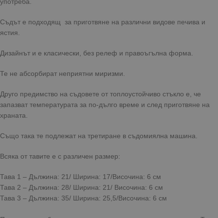
употреба.
Съдът е подходящ за приготвяне на различни видове печива и
ястия.
Дизайнът и е класически, без релеф и правоъгълна форма.
Те не абсорбират неприятни миризми.
Друго предимство на съдовете от топлоустойчиво стъкло е, че
запазват температурата за по-дълго време и след приготвяне на
храната.
Също така те подлежат на третиране в съдомиялна машина.
Всяка от тавите е с различен размер:
Тава 1 – Дължина: 21/ Ширина: 17/Височина: 6 см
Тава 2 – Дължина: 28/ Ширина: 21/ Височина: 6 см
Тава 3 – Дължина: 35/ Ширина: 25,5/Височина: 6 см