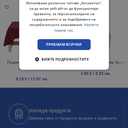
Използваме различни типове „бисквитки“,
за да може уебсайтът да функционира
правилно, за персонализиране на
съдържанието и за подобряване на
потребителското изживяване.
Научете
повече тук.
ПРИЕМАМ ВСИЧКИ
ВИЖТЕ ПОДРОБНОСТИТЕ
Покривка за маса Тринити
Противоветрен пепелник Vento
150/220 Бордо
1.65
€
/ 3.23 лв.
9.19
€
/ 17.97 лв.
Хиляди продукта
Широка гама от продукти за дома и градината.