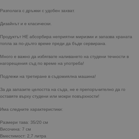
Разполага с дръжки с удобен захват.
Дизайнът и е класически.
Продуктът НЕ абсорбира неприятни миризми и запазва храната
топла за по-дълго време преди да бъде сервирана.
Много е важно да избягвате наливането на студени течности в
нагорещения съд по време на употреба!
Подлежи на третиране в съдомиялна машина!
За да запазите целостта на съда, не е препоръчително да го
оставяте върху студени или мокри повърхности!
Има следните характеристики:
Размери тава: 35/20 см
Височина: 7 см
Вместимост: 2,7 литра