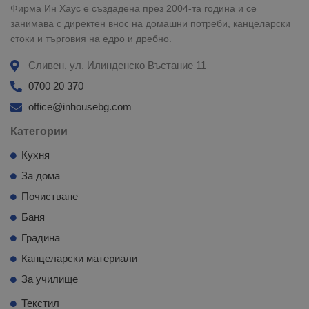
Фирма Ин Хаус е създадена през 2004-та година и се
занимава с директен внос на домашни потреби, канцеларски
стоки и търговия на едро и дребно.
Сливен, ул. Илинденско Въстание 11
0700 20 370
office@inhousebg.com
Категории
Кухня
За дома
Почистване
Баня
Градина
Канцеларски материали
За училище
Текстил