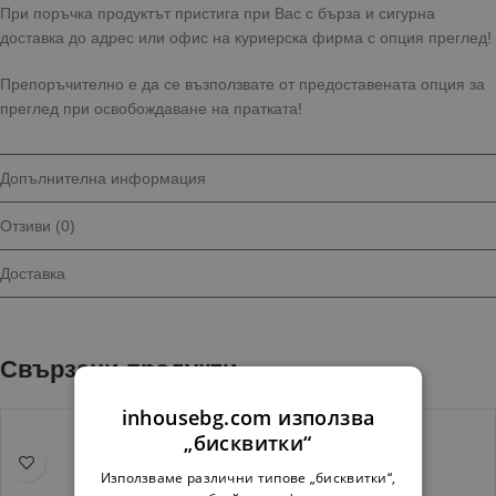
При поръчка продуктът пристига при Вас с бърза и сигурна
доставка до адрес или офис на куриерска фирма с опция преглед!
Препоръчително е да се възползвате от предоставената опция за
преглед при освобождаване на пратката!
Допълнителна информация
Отзиви (0)
Доставка
Свързани продукти
inhousebg.com използва
„бисквитки“
Използваме различни типове „бисквитки“,