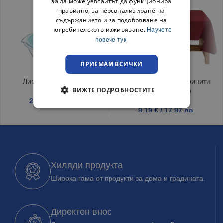
за да може уебсайтът да функционира
правилно, за персонализиране на
съдържанието и за подобряване на
потребителското изживяване.
Научете
повече тук.
ПРИЕМАМ ВСИЧКИ
Лимониера Кристал
Покривка за маса Тринити
ВИЖТЕ ПОДРОБНОСТИТЕ
150/220 Бордо
2.25
€
/ 4.40 лв.
9.19
€
/ 17.97 лв.
Хиляди продукта
Широка гама от продукти за дома и градината.
Директен внос