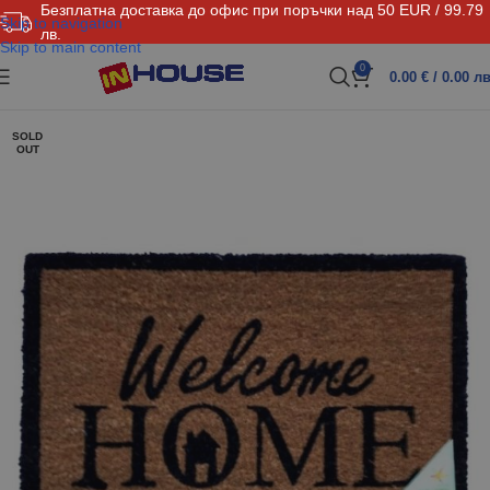
Безплатна доставка до офис при поръчки над 50 EUR / 99.79
Skip to navigation
лв.
Skip to main content
0
0.00
€
/ 0.00 лв
SOLD
OUT