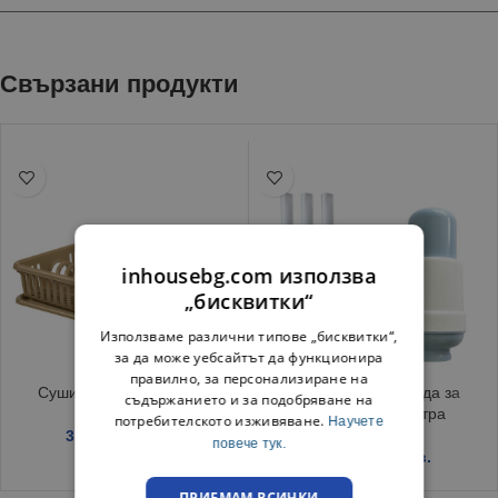
Свързани продукти
inhousebg.com използва
„бисквитки“
Използваме различни типове „бисквитки“,
за да може уебсайтът да функционира
правилно, за персонализиране на
Сушилник за чинии Беж
Ръчна помпа за вода за
съдържанието и за подобряване на
бутилки до 11 литра
потребителското изживяване.
Научете
3.99
€
/ 7.80 лв.
повече тук.
3.35
€
/ 6.55 лв.
ПРИЕМАМ ВСИЧКИ