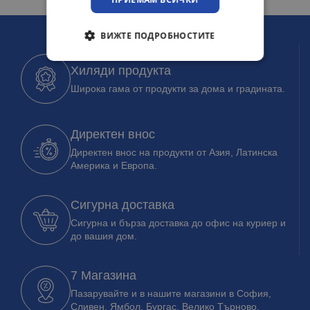
ВИЖТЕ ПОДРОБНОСТИТЕ
Хиляди продукта
Широка гама от продукти за дома и градината.
Директен внос
Директен внос на продукти от Азия, Латинска
Америка и Европа.
Сигурна доставка
Сигурна и бърза доставка до офис на куриер и
до вашия дом.
7 Магазина
Пазарувайте и в нашите магазини в София,
Сливен, Ямбол, Бургас, Велико Търново.