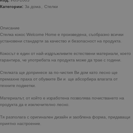
Код:
И05-2003
Категории:
За дома
,
Стелки
Описание
Стелка кокос Welcome Home е произведена, съобразно всички
установени стандарти за качество и безопасност на продукта.
Кокосът е един от най-издръжливите естествени материали, което
гарантира, че употребата на продукта може да трае с години.
Стелката ще допринесе за по-чистия Ви дом като лесно ще
премахне праха от обувките Ви и ще абсорбира влагата от
техните подметки.
Материалът, от който е изработена позволява почистването на
продукта да е изключително лесно.
Тя разполага с оригинален дизайн и заоблена форма, придаващи
приятно настроение.