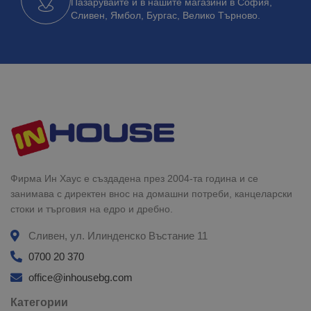
Пазарувайте и в нашите магазини в София,
Сливен, Ямбол, Бургас, Велико Търново.
Фирма Ин Хаус е създадена през 2004-та година и се
занимава с директен внос на домашни потреби, канцеларски
стоки и търговия на едро и дребно.
Сливен, ул. Илинденско Въстание 11
0700 20 370
office@inhousebg.com
Категории