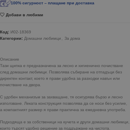
100% сигурност – плащане при доставка
Добави в любими
Код:
И02-18369
Категории:
Домашни любимци
,
За дома
Описание
Тази щипка е предназначена за лесно и хигиенично почистване
след домашни любимци. Позволява събиране на отпадъци без
директен контакт, което я прави удобна за разходки навън или
почистване на двора.
С удобен механизъм за захващане, тя осигурява бързо и лесно
използване. Леката конструкция позволява да се носи без усилие,
а компактният размер я прави практична за ежедневна употреба.
Подходяща е за собственици на кучета и други домашни любимци,
които търсят удобно решение за поддържане на чистота.