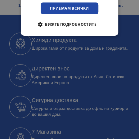
1.19
€
/ 2.33 лв.
19.99
€
/ 39.10 лв.
ПРИЕМАМ ВСИЧКИ
ВИЖТЕ ПОДРОБНОСТИТЕ
Хиляди продукта
Широка гама от продукти за дома и градината.
Директен внос
Директен внос на продукти от Азия, Латинска
Америка и Европа.
Сигурна доставка
Сигурна и бърза доставка до офис на куриер и
до вашия дом.
7 Магазина