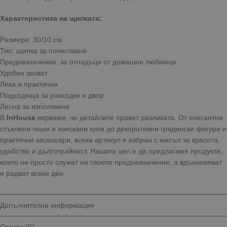
Характеристика на щипката:
Размери: 30/10 см.
Тип: щипка за почистване
Предназначение: за отпадъци от домашни любимци
Удобен захват
Лека и практична
Подходяща за разходки и двор
Лесна за използване
В
InHouse
вярваме, че детайлите правят разликата. От елегантни
стъклени чаши и изискани купи до декоративни градински фигури и
практични аксесоари, всеки артикул е избран с мисъл за красота,
удобство и дълготрайност. Нашата цел е да предлагаме продукти,
които не просто служат на своето предназначение, а вдъхновяват
и радват всеки ден.
Допълнителна информация