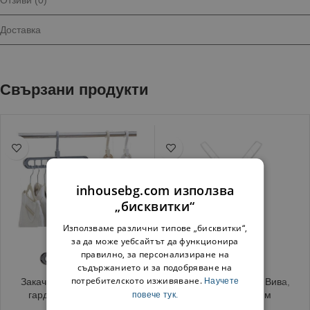
Отзиви (0)
Доставка
Свързани продукти
inhousebg.com използва
„бисквитки“
Използваме различни типове „бисквитки“,
за да може уебсайтът да функционира
правилно, за персонализиране на
съдържанието и за подобряване на
потребителското изживяване.
Научете
Закачалка органайзер за
Сушилник за дрехи Вива,
гардероб 33.5×5.2 см
вертикален, 14 м
повече тук.