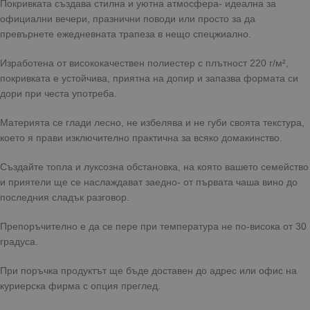
Покривката създава стилна и уютна атмосфера- идеална за
официални вечери, празнични поводи или просто за да
превърнете ежедневната трапеза в нещо спецжиално.
Изработена от висококачествен полиестер с плътност 220 г/м²,
покривката е устойчива, приятна на допир и запазва формата си
дори при честа употреба.
Материята се глади лесно, не избелява и не губи своята текстура,
което я прави изключително практична за всяко домакинство.
Създайте топла и луксозна обстановка, на която вашето семейство
и приятели ще се наслаждават заедно- от първата чаша вино до
последния сладък разговор.
Препоръчително е да се пере при температура не по-висока от 30
градуса.
При поръчка продуктът ще бъде доставен до адрес или офис на
куриерска фирма с опция преглед.