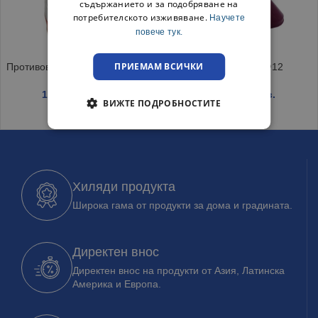
съдържанието и за подобряване на
потребителското изживяване.
Научете
повече тук.
ПРИЕМАМ ВСИЧКИ
Противоветрен пепелник Vento
Средна фуния Ф12
1.65
€
/ 3.23 лв.
0.55
€
/ 1.08 лв.
ВИЖТЕ ПОДРОБНОСТИТЕ
Хиляди продукта
Широка гама от продукти за дома и градината.
Директен внос
Директен внос на продукти от Азия, Латинска
Америка и Европа.