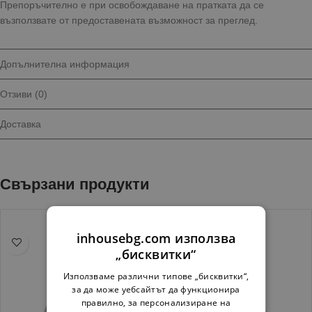
Препоръчително е при освобождаване на пратката да се
възползвате от предоставената възможност за преглед.
Допълнителна информация
Отзиви (0)
Доставка
Свързани продукти
inhousebg.com използва
„бисквитки“
Използваме различни типове „бисквитки“,
за да може уебсайтът да функционира
правилно, за персонализиране на