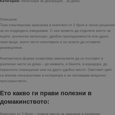
Категории:
Аксесоари за декорация
,
За дома
Описание
Тази пластмасова закачалка в комплект от 2 броя е лесно решение
за по-подредено ежедневие. С нея можете да отделите място за
кърпи, кухненски аксесоари, дребни принадлежности или други
леки вещи, които често използвате и не искате да оставяте
разхвърляни.
Компактната форма позволява закачалките да се поставят в
различни части на дома – до мивката, в банята, в коридора, до
пералното помещение или на друго удобно място. Светлият цвят
се вписва ненатрапчиво в интериора и не натоварва визуално
пространството.
Ето какво ги прави полезни в
домакинството:
Комплект от 2 броя – повече места за закачане в различни