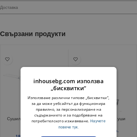
Доставка
Свързани продукти
inhousebg.com използва
„бисквитки“
Използваме различни типове „бисквитки“,
за да може уебсайтът да функционира
правилно, за персонализиране на
съдържанието и за подобряване на
Сушилник за дрехи Фактор
Кутия за клечки за уши
потребителското изживяване.
Научете
пластик, бял
повече тук.
1.35
€
/ 2.64 лв.
18.20
€
/ 35.60 лв.