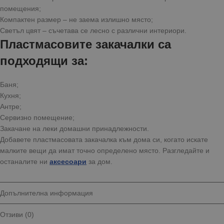
помещения;
Компактeн размер – не заема излишно място;
Светъл цвят – съчетава се лесно с различни интериори.
Пластмасовите закачалки са
подходящи за:
Баня;
Кухня;
Антре;
Сервизно помещение;
Закачане на леки домашни принадлежности.
Добавете пластмасовата закачалка към дома си, когато искате
малките вещи да имат точно определено място. Разгледайте и
останалите ни
аксесоари
за дом.
Допълнителна информация
Отзиви (0)