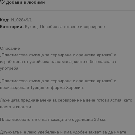
Добави в любими
Код:
И102849/1
Категории:
Кухня
,
Пособия за готвене и сервиране
Описание
„Пластмасова лъжица за сервиране с оранжева дръжка“ е
изработена от устойчива пластмаса, която е безопасна за
употреба.
„Пластмасова лъжица за сервиране с оранжева дръжка“ е
произведена в Турция от фирма Херевин.
Лъжицата предназначена за сервиране на вече готови ястия, като
паста и спагети.
Пластмасовото тяло на лъжицата е с дължина 33 см.
Дръжката и е леко удебелена и има удобен захват, за да имате