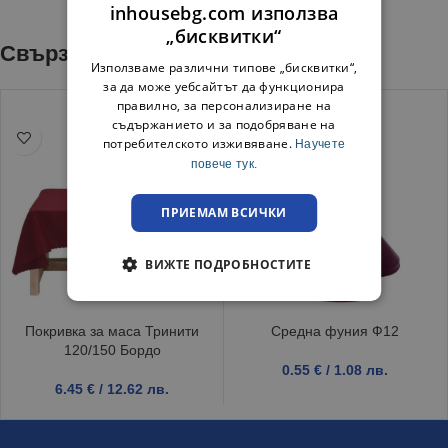
inhousebg.com използва
„бисквитки“
Свързани продукти
Използваме различни типове „бисквитки“,
за да може уебсайтът да функционира
правилно, за персонализиране на
съдържанието и за подобряване на
потребителското изживяване.
Научете
повече тук.
ПРИЕМАМ ВСИЧКИ
ВИЖТЕ ПОДРОБНОСТИТЕ
Покривка за маса Тринити
Средна фуния Ф12
120/150 Бордо
0.55
€
/ 1.08 лв.
6.45
€
/ 12.62 лв.