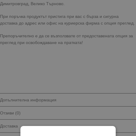
Димитровград, Велико Търново.
При поръчка продуктът пристига при вас с бърза и сигурна
доставка до адрес или офис на куриерска фирма с опция преглед.
Препоръчително е да се възползвате от предоставената опция за
преглед при освобождаване на пратката!
Допълнителна информация
Отзиви (0)
Доставка