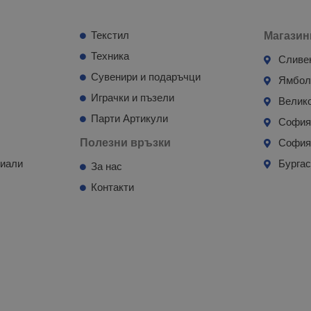
Текстил
Магазин
Техника
Сливе
Сувенири и подаръчци
Ямбо
Играчки и пъзели
Велик
Парти Артикули
Софи
Полезни връзки
София
риали
Бурга
За нас
Контакти