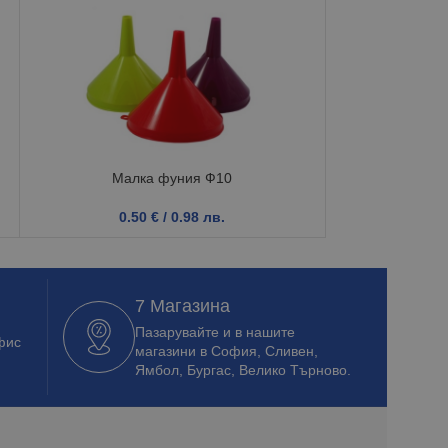
Малка фуния Ф10
Та
0.50
€
/ 0.98 лв.
1.9
7 Магазина
Пазарувайте и в нашите
фис
магазини в София, Сливен,
Ямбол, Бургас, Велико Търново.