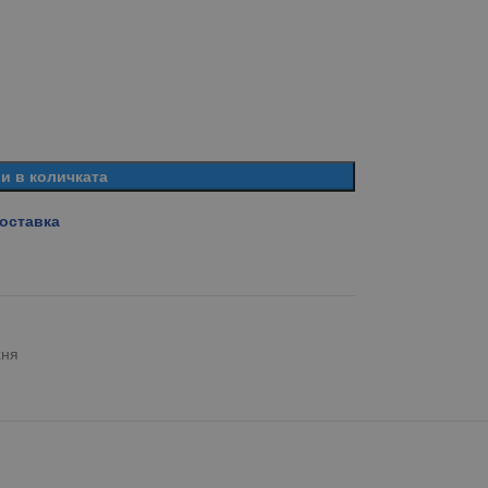
и в количката
доставка
хня