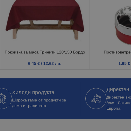
Покривка за маса Тринити 120/150 Бордо
Противоветре
6.45
€
/ 12.62 лв.
1.65
€
Директен
Хиляди продукта
Директен вно
Широка гама от продукти за
Азия, Латин
дома и градината.
Европа.