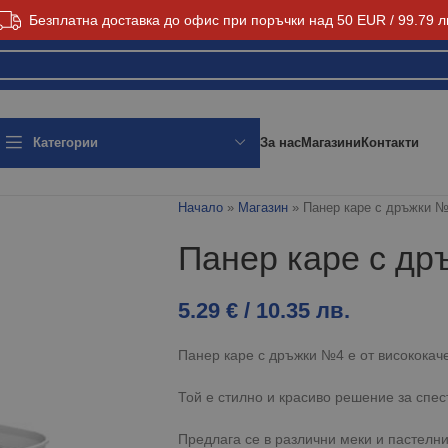
Безплатна доставка до офис при поръчки над 50 EUR / 99.79 л
За нас
Магазини
Контакти
Категории
Начало
»
Магазин
»
Панер каре с дръжки 
Панер каре с д
5.29
€
/ 10.35 лв.
Панер каре с дръжки №4 е от висококач
Той е стилно и красиво решение за спес
Предлага се в различни меки и пастелни