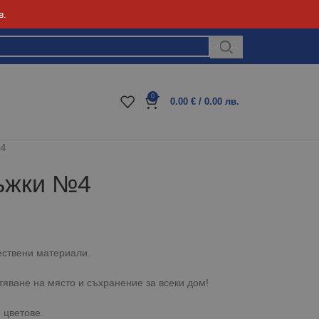
в.
Блог
0
0.00
€
/ 0.00 лв.
№4
ръжки №4
ествени материали.
тяване на място и съхранение за всеки дом!
 цветове.