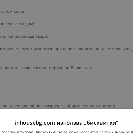
но компактен.
ние за всеки дом!
рани наподобяващи каре.
химичен елемент използван при производството на пластмасови изд
агоприятно за красивия интериор на Вашия дом.
ка до адрес или офис на куриерска фирма с опция преглед.
преглед при освобождаване на пратката!
inhousebg.com използва „бисквитки“
 различни типове „бисквитки“, за да може уебсайтът да функционира п