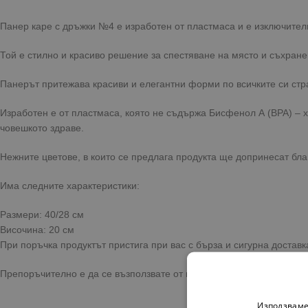
Панер каре с дръжки №4 е изработен от пластмаса и е изключител
Той е стилно и красиво решение за спестяване на място и съхране
Панерът притежава красиви и елегантни форми по всичките си ст
Изработен е от пластмаса, която не съдържа Бисфенол А (ВРА) – 
човешкото здраве.
Нежните цветове, в които се предлага продукта ще допринесат бл
Има следните характеристики:
Размери: 40/28 см
Височина: 20 см
При поръчка продуктът пристига при вас с бърза и сигурна достав
Препоръчително е да се възползвате от предоставената опция за 
Използваме