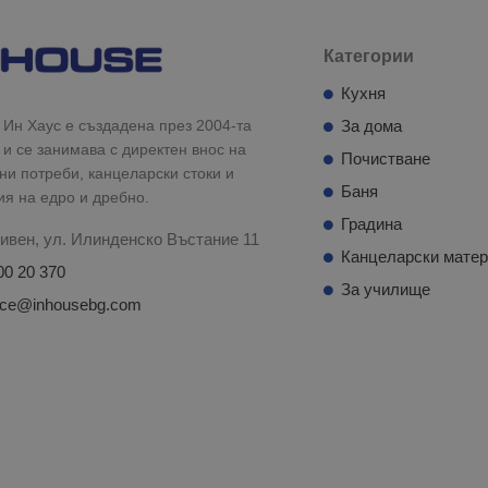
Категории
Кухня
Ин Хаус е създадена през 2004-та
За дома
 и се занимава с директен внос на
Почистване
и потреби, канцеларски стоки и
Баня
ия на едро и дребно.
Градина
ивен, ул. Илинденско Въстание 11
Канцеларски мате
00 20 370
За училище
fice@inhousebg.com