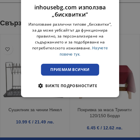
inhousebg.com използва
„бисквитки“
Свързани продукти
Използваме различни типове „бисквитки“,
за да може уебсайтът да функционира
правилно, за персонализиране на
съдържанието и за подобряване на
потребителското изживяване.
Научете
повече тук.
ПРИЕМАМ ВСИЧКИ
ВИЖТЕ ПОДРОБНОСТИТЕ
Сушилник за чинии Никел
Покривка за маса Тринити
120/150 Бордо
10.99
€
/ 21.49 лв.
6.45
€
/ 12.62 лв.