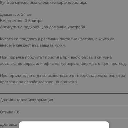
Купа за миксер има следните характеристики:
Диаметър: 24 см
Вместимост: 3,5 литра
Артикулът е подходящ за домашна употреба.
Купата се предлага в различни пастелни цветове, с които да
внесете свежест във вашата кухня.
При поръчка продуктът пристига при вас с бърза и сигурна
доставка до адрес или офис на куриерска фирма с опция преглед.
Препоръчително е да се възползвате от предоставената опция за
преглед при освобождаване на пратката.
Допълнителна информация
Отзиви (0)
Доставка