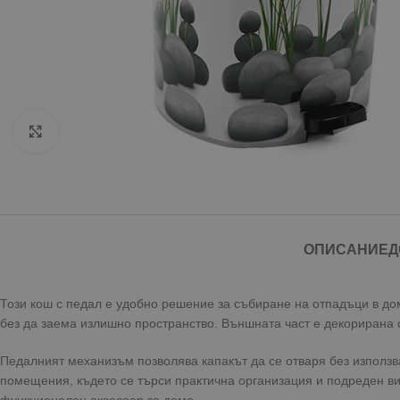
Click to enlarge
ОПИСАНИЕ
Д
Този кош с педал е удобно решение за събиране на отпадъци в дом
без да заема излишно пространство. Външната част е декорирана с 
Педалният механизъм позволява капакът да се отваря без използв
помещения, където се търси практична организация и подреден ви