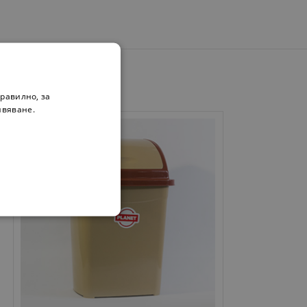
равилно, за
ивяване.