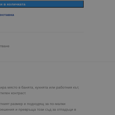
и в количката
доставка
тване
ра място в банята, кухнята или работния кът,
тилен контраст.
ктният размер е подходящ за по-малки
 решения и превръща този съд за отпадъци в