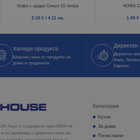
Кофа с цедка Синьо 10 литра
КОФА С
2.10
€
/ 4.11 лв.
1.69
€
Директен
Хиляди продукта
Директен вно
Широка гама от продукти за
Азия, Латин
дома и градината.
Европа.
Категории
Кухня
Ин Хаус е създадена през 2004-та
За дома
 и се занимава с директен внос на
Почистване
и потреби, канцеларски стоки и