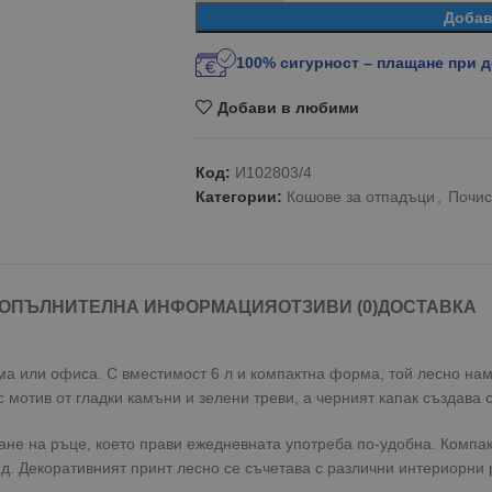
Добав
100% сигурност – плащане при 
Добави в любими
Код:
И102803/4
Категории:
Кошове за отпадъци
,
Почис
ОПЪЛНИТЕЛНА ИНФОРМАЦИЯ
ОТЗИВИ (0)
ДОСТАВКА
а или офиса. С вместимост 6 л и компактна форма, той лесно нами
мотив от гладки камъни и зелени треви, а черният капак създава с
ане на ръце, което прави ежедневната употреба по-удобна. Компа
д. Декоративният принт лесно се съчетава с различни интериорни