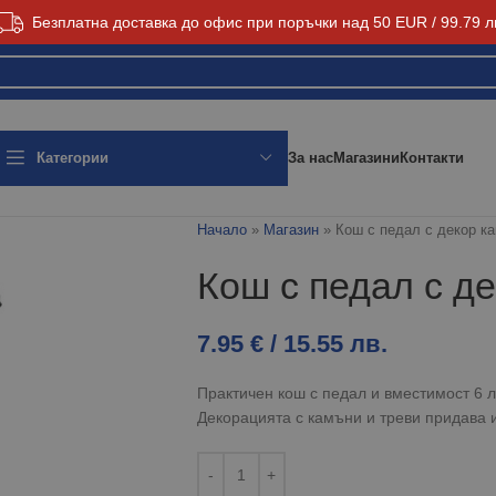
Безплатна доставка до офис при поръчки над 50 EUR / 99.79 л
За нас
Магазини
Контакти
Категории
Начало
»
Магазин
»
Кош с педал с декор ка
Кош с педал с де
7.95
€
/ 15.55 лв.
Практичен кош с педал и вместимост 6 
Декорацията с камъни и треви придава 