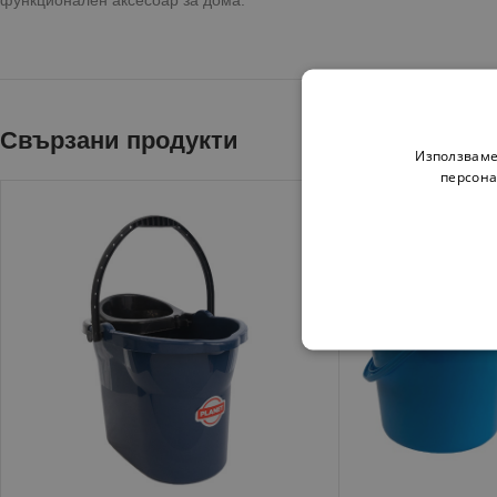
функционален аксесоар за дома.
Свързани продукти
Използваме
персона