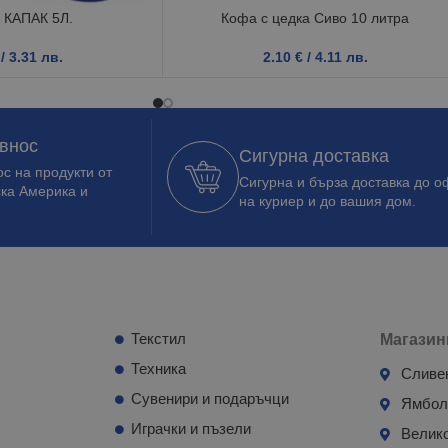
 КАПАК 5Л.
Кофа с цедка Сиво 10 литра
/ 3.31 лв.
2.10
€
/ 4.11 лв.
 внос
Сигурна доставка
с на продукти от
Сигурна и бърза доставка до о
ска Америка и
на куриер и до вашия дом.
Текстил
Магазин
Техника
Сливе
Сувенири и подаръчци
Ямбо
Играчки и пъзели
Велик