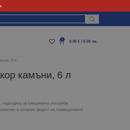
в.
Блог
0
0.00
€
/ 0.00 лв.
мъни, 6 л
кор камъни, 6 л
л, подходящ за ежедневна употреба.
изчистен и спокоен акцент на помещението.