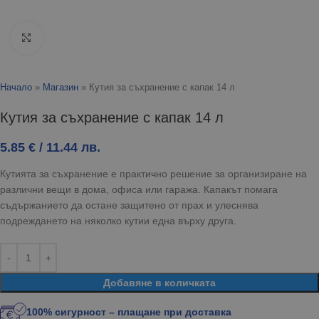
Click to enlarge
Начало
»
Магазин
»
Кутия за съхранение с капак 14 л
Кутия за съхранение с капак 14 л
5.85
€
/ 11.44 лв.
Кутията за съхранение е практично решение за организиране на
различни вещи в дома, офиса или гаража. Капакът помага
съдържанието да остане защитено от прах и улеснява
подреждането на няколко кутии една върху друга.
Добавяне в количката
100% сигурност – плащане при доставка