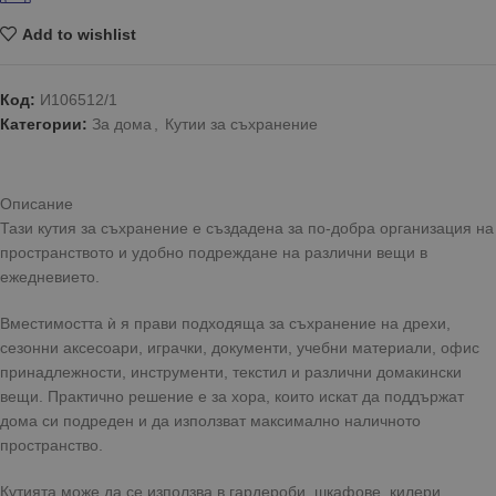
Add to wishlist
Код:
И106512/1
Категории:
За дома
,
Кутии за съхранение
Описание
Тази кутия за съхранение е създадена за по-добра организация на
пространството и удобно подреждане на различни вещи в
ежедневието.
Вместимостта ѝ я прави подходяща за съхранение на дрехи,
сезонни аксесоари, играчки, документи, учебни материали, офис
принадлежности, инструменти, текстил и различни домакински
вещи. Практично решение е за хора, които искат да поддържат
дома си подреден и да използват максимално наличното
пространство.
Кутията може да се използва в гардероби, шкафове, килери,