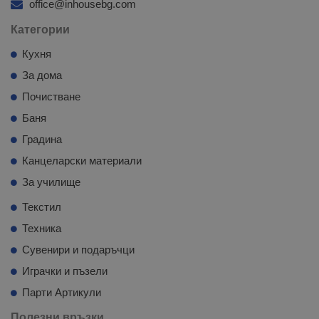
office@inhousebg.com
Категории
Кухня
За дома
Почистване
Баня
Градина
Канцеларски материали
За училище
Текстил
Техника
Сувенири и подаръчци
Играчки и пъзели
Парти Артикули
Полезни връзки