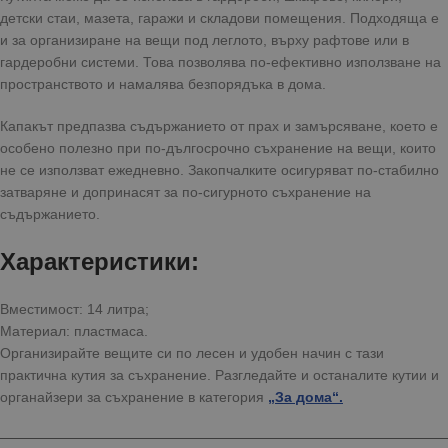
детски стаи, мазета, гаражи и складови помещения. Подходяща е
и за организиране на вещи под леглото, върху рафтове или в
гардеробни системи. Това позволява по-ефективно използване на
пространството и намалява безпорядъка в дома.
Капакът предпазва съдържанието от прах и замърсяване, което е
особено полезно при по-дългосрочно съхранение на вещи, които
не се използват ежедневно. Закопчалките осигуряват по-стабилно
затваряне и допринасят за по-сигурното съхранение на
съдържанието.
Характеристики:
Вместимост: 14 литра;
Материал: пластмаса.
Организирайте вещите си по лесен и удобен начин с тази
практична кутия за съхранение. Разгледайте и останалите кутии и
органайзери за съхранение
в категория
„За дома“.