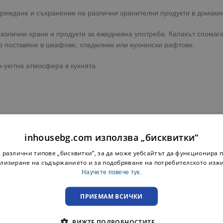
дреждане и съхранение на различни хранителни продукти в домакин
 различни храни и продукти за ежедневна употреба. Капакът спома
о поставяне в шкафове, хладилник или кухненски рафтове.
о-уютна атмосфера в кухнята.
inhousebg.com използва „бисквитки“
 различни типове „бисквитки“, за да може уебсайтът да функционира п
нителните продукти у дома. Разгледайте още
кутии за съхранение 
лизиране на съдържанието и за подобряване на потребителското изж
Научете повече тук.
ПРИЕМАМ ВСИЧКИ
ВИЖТЕ ПОДРОБНОСТИТЕ