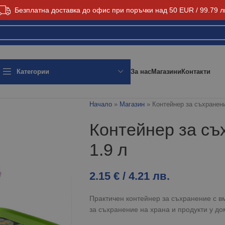
Безплатна доставка до офис при поръчки над 50 EUR / 99.79 л
За нас
Магазини
Контакти
Категории
Начало
»
Магазин
»
Контейнер за съхранени
Контейнер за съ
1.9 л
2.15
€
/ 4.21 лв.
Практичен контейнер за съхранение с в
за съхранение на храна и продукти у до