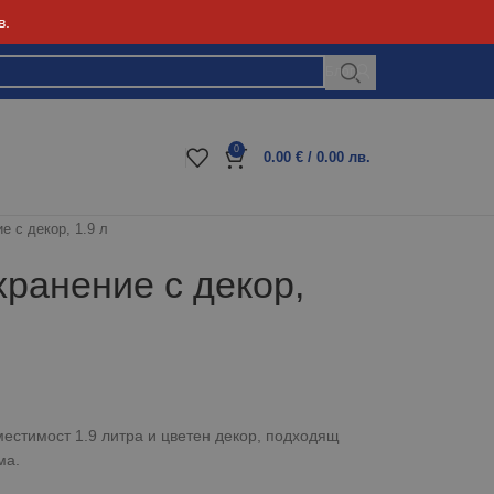
в.
Блог
0
0.00
€
/ 0.00 лв.
е с декор, 1.9 л
хранение с декор,
местимост 1.9 литра и цветен декор, подходящ
ма.