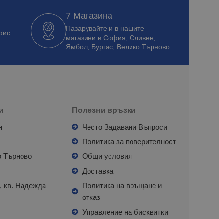
7 Магазина
Пазарувайте и в нашите
фис
магазини в София, Сливен,
Ямбол, Бургас, Велико Търново.
и
Полезни връзки
н
Често Задавани Въпроси
л
Политика за поверителност
о Търново
Общи условия
я
Доставка
, кв. Надежда
Политика на връщане и
отказ
с
Управление на бисквитки