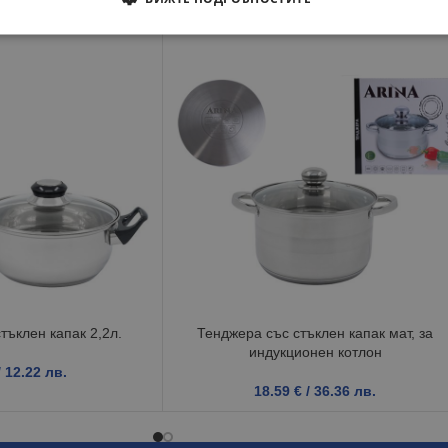
тъклен капак 2,2л.
Тенджера със стъклен капак мат, за
индукционен котлон
/ 12.22 лв.
18.59
€
/ 36.36 лв.