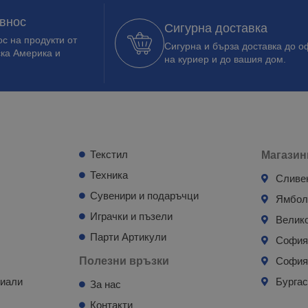
 внос
Сигурна доставка
с на продукти от
Сигурна и бърза доставка до о
ска Америка и
на куриер и до вашия дом.
Текстил
Магазин
Техника
Сливе
Сувенири и подаръчци
Ямбо
Играчки и пъзели
Велик
Парти Артикули
Софи
Полезни връзки
София
риали
Бурга
За нас
Контакти