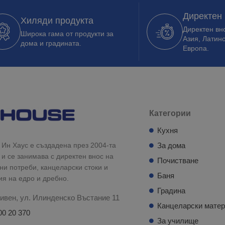
Директен
Хиляди продукта
Директен вно
Широка гама от продукти за
Азия, Латин
дома и градината.
Европа.
Категории
Кухня
Ин Хаус е създадена през 2004-та
За дома
 и се занимава с директен внос на
Почистване
и потреби, канцеларски стоки и
Баня
ия на едро и дребно.
Градина
ивен, ул. Илинденско Въстание 11
Канцеларски мате
00 20 370
За училище