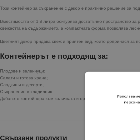
Този контейнер за съхранение с декор е практично решение за по
Вместимостта от 1.9 литра осигурява достатъчно пространство за
свежестта на съдържанието, а компактната форма позволява лесн
Цветният декор придава свеж и приятен вид, който допринася за п
Контейнерът е подходящ за:
Плодове и зеленчуци;
Салати и готова храна;
Сладкиши и десерти;
Съхранение в хладилник.
Използваме
Добавете контейнера към количката и организирайте по-лесно хра
персона
Свързани продукти