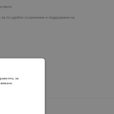
ството.
га за по-удобно съхранение и поддържане на
равилно, за
и храна
.
ивяване.