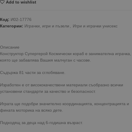
Add to wishlist
Код:
И02-17776
Категории:
Играчки, игри и пъзели
,
Игри и играчки унисекс
Описание
Конструктор Супергерой Космически кораб е занимателна играчка,
която ще забавлява Вашия малчуган с часове.
Съдържа 81 части за сглобяване.
Изработен е от висококачествени материали съобразно всички
установени стандарти за качество и безопасност.
Играта ще подобри значително координацията, концентрацията и
фината моторика на всяко дете.
Подходящ за деца над 6-годишна възраст.