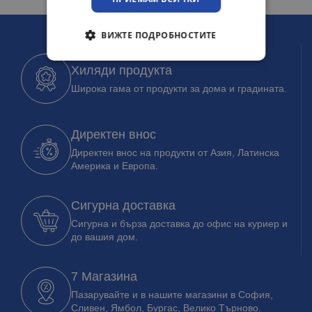
ВИЖТЕ ПОДРОБНОСТИТЕ
Хиляди продукта
Широка гама от продукти за дома и градината.
Директен внос
Директен внос на продукти от Азия, Латинска
Америка и Европа.
Сигурна доставка
Сигурна и бърза доставка до офис на куриер и
до вашия дом.
7 Магазина
Пазарувайте и в нашите магазини в София,
Сливен, Ямбол, Бургас, Велико Търново.