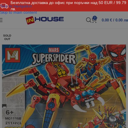
Безплатна доставка до офис при поръчки над 50 EUR / 99.79
Skip to navigation
лв.
Skip to main content
0
0.00
€
/ 0.00 лв
SOLD
OUT