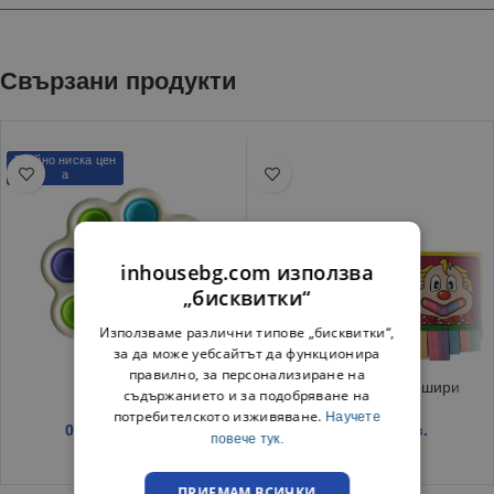
Свързани продукти
Трайно ниска цен
а
inhousebg.com използва
„бисквитки“
Използваме различни типове „бисквитки“,
за да може уебсайтът да функционира
правилно, за персонализиране на
Pop- It Цвете
Черна дъска с тебешири
съдържанието и за подобряване на
потребителското изживяване.
Научете
0.97
€
/ 1.90 лв.
2.45
€
/ 4.79 лв.
повече тук.
ПРИЕМАМ ВСИЧКИ