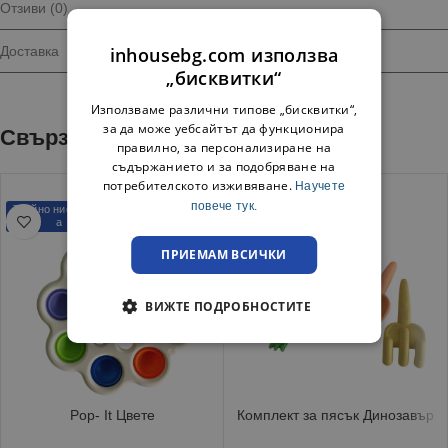
Отзиви (0)
inhousebg.com използва
Доставка
„бисквитки“
Използваме различни типове „бисквитки“,
за да може уебсайтът да функционира
Свързани продукти
правилно, за персонализиране на
съдържанието и за подобряване на
потребителското изживяване.
Научете
повече тук.
Трайно ниска цен
Трайно ниска цен
а
а
ПРИЕМАМ ВСИЧКИ
ВИЖТЕ ПОДРОБНОСТИТЕ
Pop- It Цвете
Комплект за пясък Динозавър