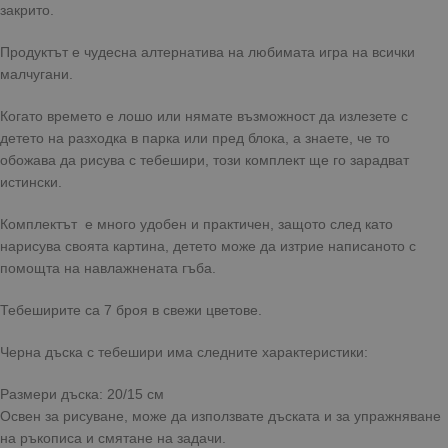
закрито.
Продуктът е чудесна алтернатива на любимата игра на всички
малчугани.
Когато времето е лошо или нямате възможност да излезете с
детето на разходка в парка или пред блока, а знаете, че то
обожава да рисува с тебешири, този комплект ще го зарадват
истински.
Комплектът е много удобен и практичен, защото след като
нарисува своята картина, детето може да изтрие написаното с
помощта на навлажнената гъба.
Тебеширите са 7 броя в свежи цветове.
Черна дъска с тебешири има следните характеристики:
Размери дъска: 20/15 см
Освен за рисуване, може да използвате дъската и за упражняване
на ръкописа и смятане на задачи.