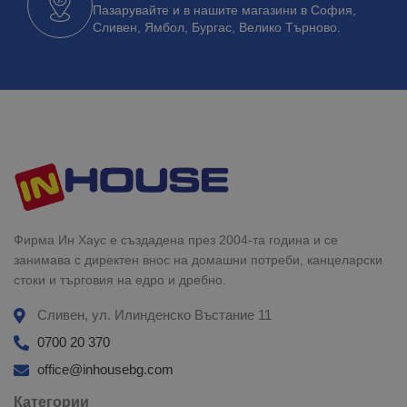
Пазарувайте и в нашите магазини в София,
Сливен, Ямбол, Бургас, Велико Търново.
Фирма Ин Хаус е създадена през 2004-та година и се
занимава с директен внос на домашни потреби, канцеларски
стоки и търговия на едро и дребно.
Сливен, ул. Илинденско Въстание 11
0700 20 370
office@inhousebg.com
Категории