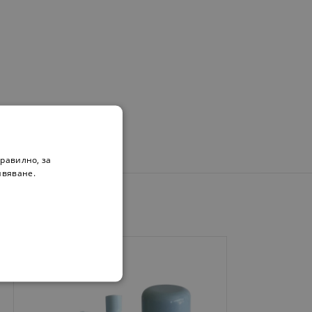
равилно, за
ивяване.