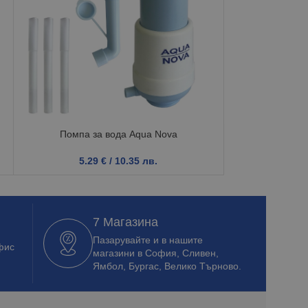
Помпа за вода Aqua Nova
Сушилн
5.29
€
/ 10.35 лв.
3.9
7 Магазина
Пазарувайте и в нашите
фис
магазини в София, Сливен,
Ямбол, Бургас, Велико Търново.