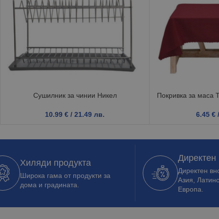
Сушилник за чинии Никел
Покривка за маса 
10.99
€
/ 21.49 лв.
6.45
€
Директен
Хиляди продукта
Директен вно
Широка гама от продукти за
Азия, Латин
дома и градината.
Европа.