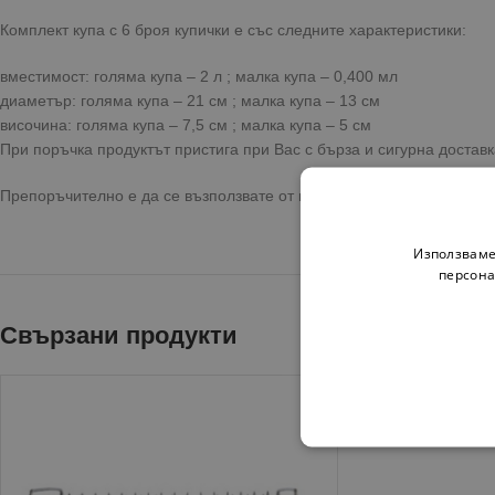
Комплект купа с 6 броя купички е със следните характеристики:
вместимост: голяма купа – 2 л ; малка купа – 0,400 мл
диаметър: голяма купа – 21 см ; малка купа – 13 см
височина: голяма купа – 7,5 см ; малка купа – 5 см
При поръчка продуктът пристига при Вас с бърза и сигурна достав
Препоръчително е да се възползвате от предоставената опция за 
Използваме
персона
Свързани продукти