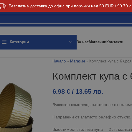
Безплатна доставка до офис при поръчки над 50 EUR / 99.79 л
За нас
Магазини
Контакти
Категории
Начало
»
Магазин
»
Комплект купа с 6 броя
Комплект купа с 
6.98
€
/ 13.65 лв.
Луксозен комплект, състоящ се от голяма
Направени от златисто релефно стъкло.
Вместимост : голяма купа – 2 л ; малка 