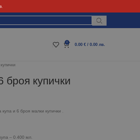
в.
Блог
0
0.00
€
/ 0.00 лв.
 купички
6 броя купички
 купа и 6 броя малки купички .
купа – 0.400 мл.