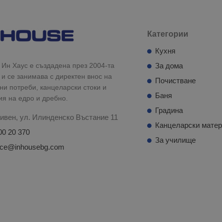
Категории
Кухня
Ин Хаус е създадена през 2004-та
За дома
 и се занимава с директен внос на
Почистване
и потреби, канцеларски стоки и
Баня
ия на едро и дребно.
Градина
ивен, ул. Илинденско Въстание 11
Канцеларски мате
00 20 370
За училище
fice@inhousebg.com