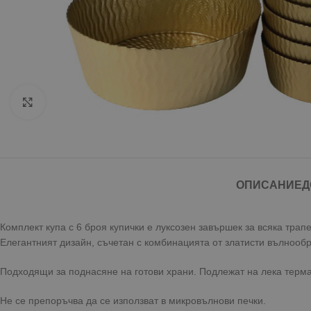
Click to enlarge
ОПИСАНИЕ
Д
Комплект купа с 6 броя купички е луксозен завършек за всяка трапе
Елегантният дизайн, съчетан с комбинацията от златисти вълнооб
Подходящи за поднасяне на готови храни. Подлежат на лека терм
Не се препоръчва да се използват в микровълнови печки.