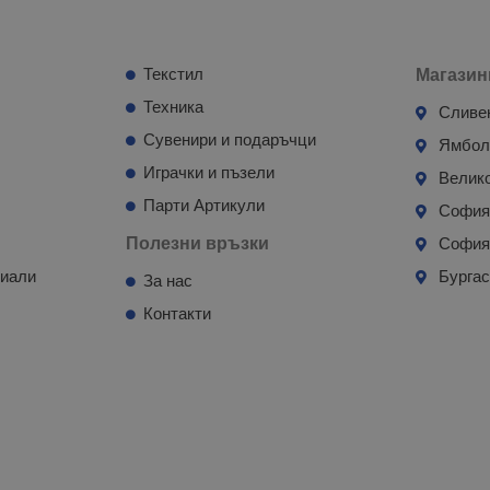
Текстил
Магазин
Техника
Сливе
Сувенири и подаръчци
Ямбо
Играчки и пъзели
Велик
Парти Артикули
Софи
Полезни връзки
София
риали
Бурга
За нас
Контакти