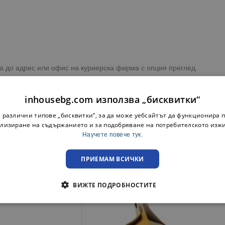
ка до адрес или офис на куриерска фирма с опция преглед.
преглед при освобождаване на пратката
inhousebg.com използва „бисквитки“
 различни типове „бисквитки“, за да може уебсайтът да функционира п
лизиране на съдържанието и за подобряване на потребителското изж
Научете повече тук.
ПРИЕМАМ ВСИЧКИ
ВИЖТЕ ПОДРОБНОСТИТЕ