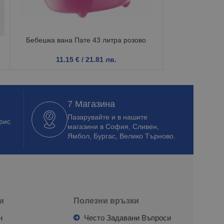
Бебешка вана Пате 43 литра розово
Правоъгълно г
11.15
€
/ 21.81 лв.
11.6
7 Магазина
Пазарувайте и в нашите
фис
магазини в София, Сливен,
Ямбол, Бургас, Велико Търново.
и
Полезни връзки
н
Често Задавани Въпроси