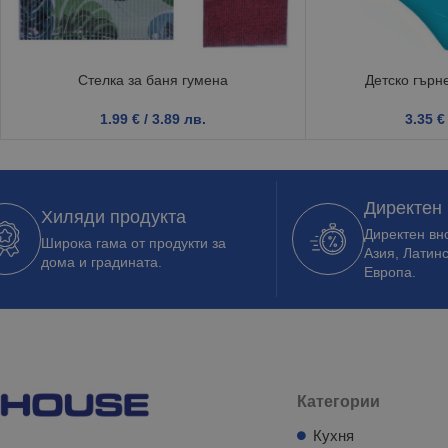
Стелка за баня гумена
Детско гърн
1.99
€
/ 3.89 лв.
3.35
€
Директен
Хиляди продукта
Директен вно
Широка гама от продукти за
Азия, Латин
дома и градината.
Европа.
Категории
Кухня