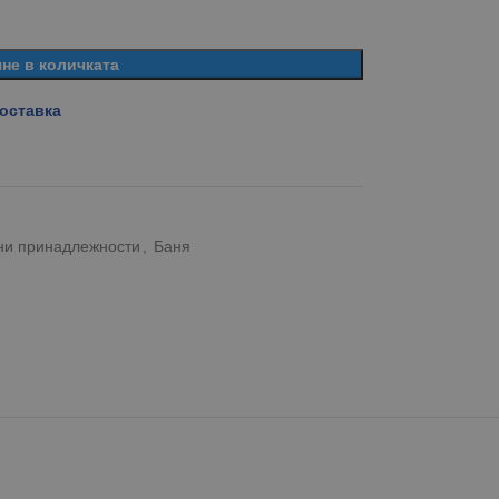
не в количката
доставка
тни принадлежности
,
Баня