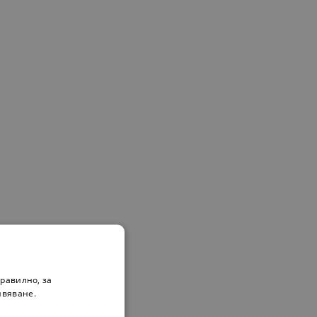
равилно, за
ивяване.