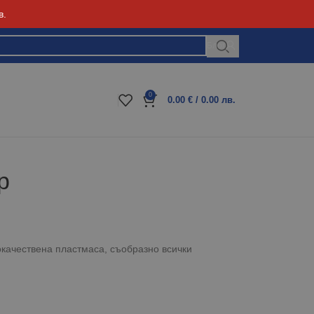
в.
Блог
0
0.00
€
/ 0.00 лв.
р
окачествена пластмаса, съобразно всички