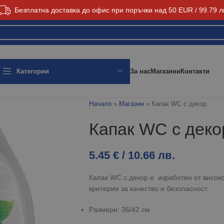
Безплатна доставка до офис при поръчки над 50 EUR / 99.79 л
За нас
Магазини
Контакти
Категории
Начало
»
Магазин
»
Капак WC с декор
Капак WC с деко
5.45
€
/ 10.66 лв.
Капак WC с декор е изработен от висок
критерии за качество и безопасност.
Размери: 36/42 см