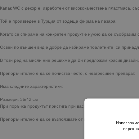
Капак WC с декор е изработен от висококачествена пластмаса, съо
Той е произведен в Турция от водеща фирма на пазара.
Когато се спираме на конкретен продукт е нужно да се съобразим 
Освен по външен вид е добре да избираме тоалетните си принадле
В този ред на мисли ние решихме да Ви предложим красив дизайн,
Препоръчително е да се почиства често, с неагресивен препарат.
Има следните характеристики:
Размери: 36/42 см
При поръчка продуктът пристига при вас с бърза и сигурна достав
Препоръчително е да се възползвате от предоставената опция за 
Използваме
персона