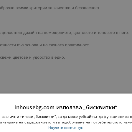
бразно всички критерии за качество и безопасност.
с цялостния дизайн на помещението, цветовете и тоновете в него.
жности въз основа и на тяхната практичност.
свежи цветове и удобство в едно.
ка до адрес или офис на куриерска фирма с опция преглед.
inhousebg.com използва „бисквитки“
преглед при освобождаване на пратката!
 различни типове „бисквитки“, за да може уебсайтът да функционира п
лизиране на съдържанието и за подобряване на потребителското изж
Научете повече тук.