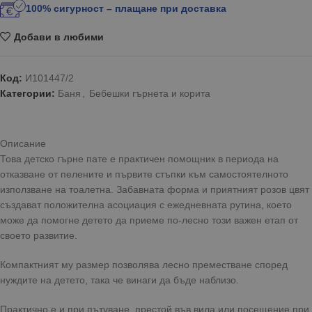
100% сигурност – плащане при доставка
Добави в любими
Код:
И101447/2
Категории:
Баня
,
Бебешки гърнета и корита
Описание
Това детско гърне пате е практичен помощник в периода на
отказване от пелените и първите стъпки към самостоятелното
използване на тоалетна. Забавната форма и приятният розов цвят
създават положителна асоциация с ежедневната рутина, което
може да помогне детето да приеме по-лесно този важен етап от
своето развитие.
Компактният му размер позволява лесно преместване според
нуждите на детето, така че винаги да бъде наблизо.
Практично е и при пътуване, престой във вила или посещение при