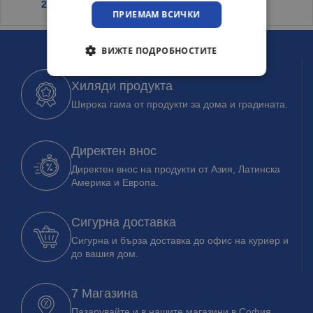
2.45
€
/ 4.79 лв.
ПРИЕМАМ ВСИЧКИ
ВИЖТЕ ПОДРОБНОСТИТЕ
Хиляди продукта
Широка гама от продукти за дома и градината.
Директен внос
Директен внос на продукти от Азия, Латинска
Америка и Европа.
Сигурна доставка
Сигурна и бърза доставка до офис на куриер и
до вашия дом.
7 Магазина
Пазарувайте и в нашите магазини в София,