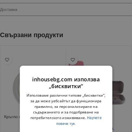
Доставка
Свързани продукти
inhousebg.com използва
„бисквитки“
Използваме различни типове „бисквитки“,
за да може уебсайтът да функционира
правилно, за персонализиране на
съдържанието и за подобряване на
Кръгло огледало за баня Ø31
Сапунерка
потребителското изживяване.
Научете
см
повече тук.
0.79
€
/ 1.55 лв.