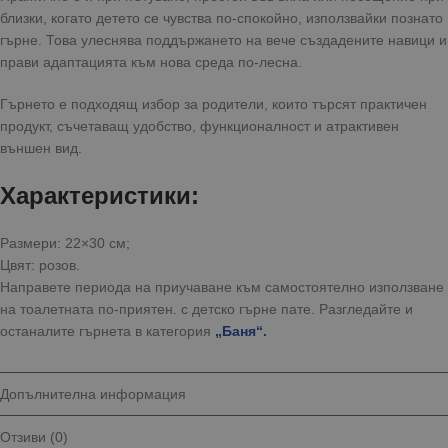
близки, когато детето се чувства по-спокойно, използвайки познато
гърне. Това улеснява поддържането на вече създадените навици и
прави адаптацията към нова среда по-лесна.
Гърнето е подходящ избор за родители, които търсят практичен
продукт, съчетаващ удобство, функционалност и атрактивен
външен вид.
Характеристики:
Размери: 22×30 см;
Цвят: розов.
Направете периода на приучаване към самостоятелно използване
на тоалетната по-приятен. с детско гърне пате. Разгледайте и
останалите гърнета
в категория
„Баня“.
Допълнителна информация
Отзиви (0)