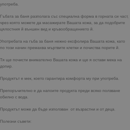
употреба.
Гъбата за баня разполага със специална форма в горната си част,
чрез която можете да масажирате Вашата кожа, за да подобрите
цялостния й външен вид и кръвообращението й.
Употребата на гъба за баня нежно ексфолира Вашата кожа, като
по този начин премахва мъртвите клетки и почиства порите й.
Тя ще почисти внимателно Вашата кожа и ще я остави мека на
допир.
Продуктът е мек, което гарантира комфорта му при употреба.
Препоръчително е да напоите продукта преди всяко ползване
обилно с вода.
Продуктът може да бъде използван от възрастни и от деца.
Полезни съвети: