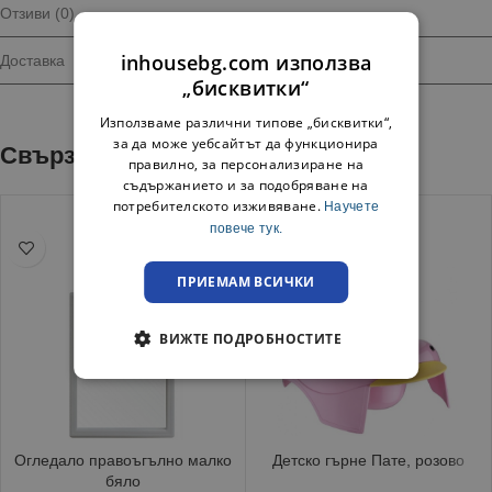
Отзиви (0)
inhousebg.com използва
Доставка
„бисквитки“
Използваме различни типове „бисквитки“,
за да може уебсайтът да функционира
Свързани продукти
правилно, за персонализиране на
съдържанието и за подобряване на
потребителското изживяване.
Научете
повече тук.
ПРИЕМАМ ВСИЧКИ
ВИЖТЕ ПОДРОБНОСТИТЕ
Огледало правоъгълно малко
Детско гърне Пате, розово
бяло