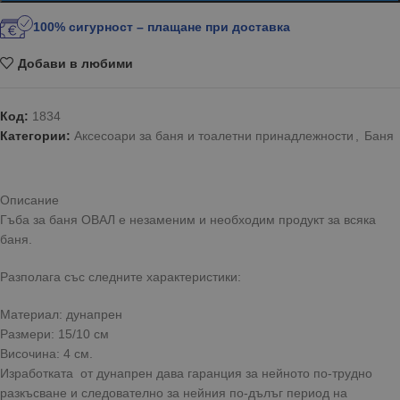
100% сигурност – плащане при доставка
Добави в любими
Код:
1834
Категории:
Аксесоари за баня и тоалетни принадлежности
,
Баня
Описание
Гъба за баня ОВАЛ е незаменим и необходим продукт за всяка
баня.
Разполага със следните характеристики:
Материал: дунапрен
Размери: 15/10 см
Височина: 4 см.
Изработката от дунапрен дава гаранция за нейното по-трудно
разкъсване и следователно за нейния по-дълъг период на