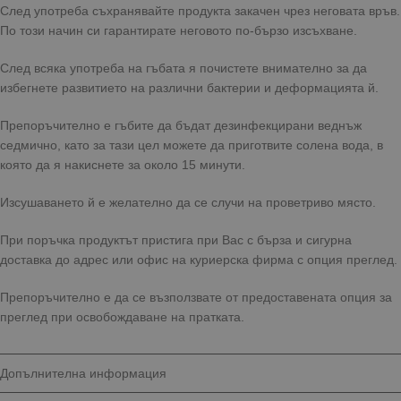
След употреба съхранявайте продукта закачен чрез неговата връв.
По този начин си гарантирате неговото по-бързо изсъхване.
След всяка употреба на гъбата я почистете внимателно за да
избегнете развитието на различни бактерии и деформацията й.
Препоръчително е гъбите да бъдат дезинфекцирани веднъж
седмично, като за тази цел можете да приготвите солена вода, в
която да я накиснете за около 15 минути.
Изсушаването й е желателно да се случи на проветриво място.
При поръчка продуктът пристига при Вас с бърза и сигурна
доставка до адрес или офис на куриерска фирма с опция преглед.
Препоръчително е да се възползвате от предоставената опция за
преглед при освобождаване на пратката.
Допълнителна информация