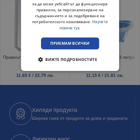
за да може уебсайтът да функционира
правилно, за персонализиране на
съдържанието и за подобряване на
потребителското изживяване.
Научете
повече тук.
ПРИЕМАМ ВСИЧКИ
Правоъгълно голямо огледало
Бебешка вана Пате 43 литра
ВИЖТЕ ПОДРОБНОСТИТЕ
мрамор
синьо
11.65
€
/ 22.79 лв.
11.15
€
/ 21.81 лв.
Хиляди продукта
Широка гама от продукти за дома и градината.
Директен внос