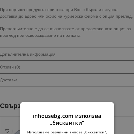
При поръчка продуктът пристига при Вас с бърза и сигурна
доставка до адрес или офис на куриерска фирма с опция преглед.
Препоръчително е да се възползвате от предоставената опция за
преглед при освобождаване на пратката.
Допълнителна информация
Отзиви (0)
Доставка
Свързани продукти
inhousebg.com използва
„бисквитки“
Използваме различни типове „бисквитки“,