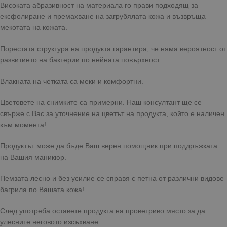
Високата абразивност на материала го прави подходящ за
ексфолиране и премахване на загрубялата кожа и възвръща
мекотата на кожата.
Порестата структура на продукта гарантира, че няма вероятност от
развитието на бактерии по нейната повърхност.
Влакната на четката са меки и комфортни.
Цветовете на снимките са примерни. Наш консултант ще се
свърже с Вас за уточнение на цветът на продукта, който е наличен
към момента!
Продуктът може да бъде Ваш верен помощник при поддръжката
на Вашия маникюр.
Пемзата лесно и без усилие се справя с петна от различни видове
багрила по Вашата кожа!
След употреба оставете продукта на проветриво място за да
улесните неговото изсъхване.