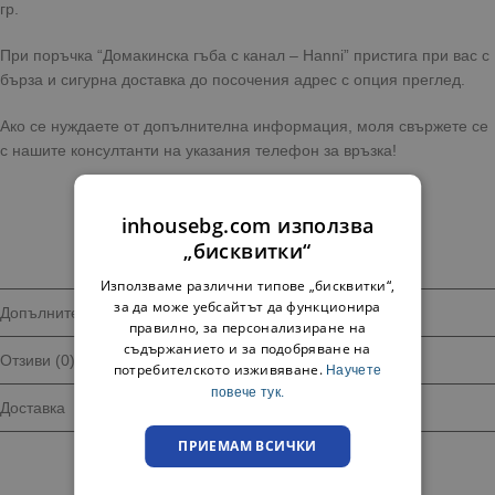
гр.
При поръчка “Домакинска гъба с канал – Hanni” пристига при вас с
бърза и сигурна доставка до посочения адрес с опция преглед.
Ако се нуждаете от допълнителна информация, моля свържете се
с нашите консултанти на указания телефон за връзка!
inhousebg.com използва
„бисквитки“
Използваме различни типове „бисквитки“,
за да може уебсайтът да функционира
Допълнителна информация
правилно, за персонализиране на
съдържанието и за подобряване на
Отзиви (0)
потребителското изживяване.
Научете
повече тук.
Доставка
ПРИЕМАМ ВСИЧКИ