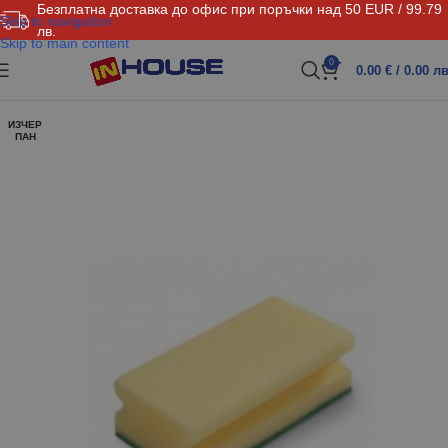
Безплатна доставка до офис при поръчки над 50 EUR / 99.79
Skip to navigation
лв.
Skip to main content
0
0.00
€
/ 0.00 лв
ИЗЧЕР
ПАН