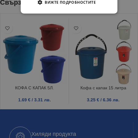
Свързани продукти
ВИЖТЕ ПОДРОБНОСТИТЕ
КОФА С КАПАК 5Л.
Кофа с капак 15 литра
1.69
€
/ 3.31 лв.
3.25
€
/ 6.36 лв.
Хиляди продукта