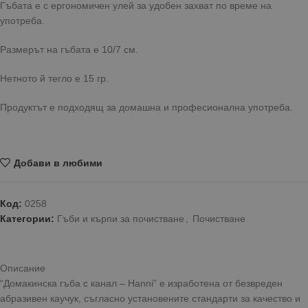
Гъбата е с ергономичен улей за удобен захват по време на
употреба.
Размерът на гъбата е 10/7 см.
Нетното й тегло е 15 гр.
Продуктът е подходящ за домашна и професионална употреба.
Добави в любими
Код:
0258
Категории:
Гъби и кърпи за почистване
,
Почистване
Описание
“Домакинска гъба с канал – Hanni” е изработена от безвреден
абразивен каучук, съгласно установените стандарти за качество и