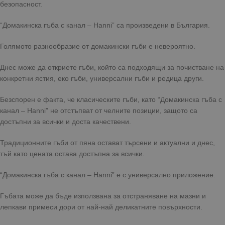
безопасност.
“Домакинска гъба с канал – Hanni” са произведени в България.
Голямото разнообразие от домакински гъби е невероятно.
Днес може да откриете гъби, който са подходящи за почистване на
конкретни ястия, еко гъби, универсални гъби и редица други.
Безспорен е факта, че класическите гъби, като “Домакинска гъба с
канал – Hanni” не отстъпват от челните позиции, защото са
достъпни за всички и доста качествени.
Традиционните гъби от пяна остават търсени и актуални и днес,
тъй като цената остава достъпна за всички.
“Домакинска гъба с канал – Hanni” е с универсално приложение.
Гъбата може да бъде използвана за отстраняване на мазни и
лепкави примеси дори от най-най деликатните повърхности.