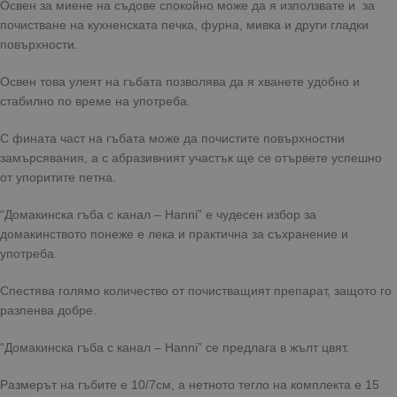
Освен за миене на съдове спокойно може да я използвате и за
почистване на кухненската печка, фурна, мивка и други гладки
повърхности.
Освен това улеят на гъбата позволява да я хванете удобно и
стабилно по време на употреба.
С фината част на гъбата може да почистите повърхностни
замърсявания, а с абразивният участък ще се отървете успешно
от упоритите петна.
“Домакинска гъба с канал – Hanni” е чудесен избор за
домакинството понеже е лека и практична за съхранение и
употреба.
Спестява голямо количество от почистващият препарат, защото го
разпенва добре.
“Домакинска гъба с канал – Hanni” се предлага в жълт цвят.
Размерът на гъбите е 10/7см, а нетното тегло на комплекта е 15