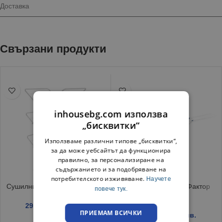
Доставка
Свързани продукти
inhousebg.com използва
„бисквитки“
Използваме различни типове „бисквитки“,
за да може уебсайтът да функционира
правилно, за персонализиране на
съдържанието и за подобряване на
потребителското изживяване.
Научете
Сушилник за дрехи Хармония
Сушилник за дрехи Фактор
повече тук.
пластик, бял
29.15
€
/ 57.00 лв.
ПРИЕМАМ ВСИЧКИ
18.20
€
/ 35.60 лв.