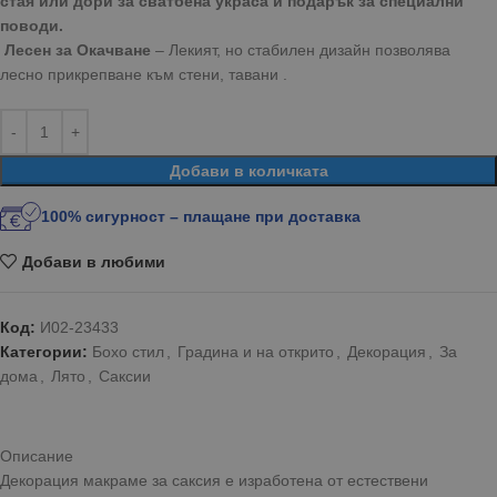
стая или дори за сватбена украса и подарък за специални
поводи.
Лесен за Окачване
– Лекият, но стабилен дизайн позволява
лесно прикрепване към стени, тавани .
Добави в количката
100% сигурност – плащане при доставка
Добави в любими
Код:
И02-23433
Категории:
Бохо стил
,
Градина и на открито
,
Декорация
,
За
дома
,
Лято
,
Саксии
Описание
Декорация макраме за саксия е изработена от естествени