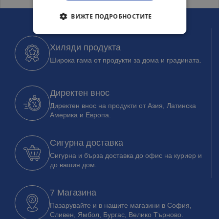
ВИЖТЕ ПОДРОБНОСТИТЕ
Хиляди продукта
Широка гама от продукти за дома и градината.
Директен внос
Директен внос на продукти от Азия, Латинска
Америка и Европа.
Сигурна доставка
Сигурна и бърза доставка до офис на куриер и
до вашия дом.
7 Магазина
Пазарувайте и в нашите магазини в София,
Сливен, Ямбол, Бургас, Велико Търново.