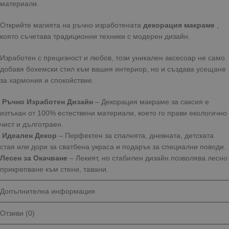
материали.
Открийте магията на ръчно изработената
декорация макраме
,
която съчетава традиционни техники с модерен дизайн.
Изработен с прецизност и любов, този уникален аксесоар не само
добавя бохемски стил към вашия интериор, но и създава усещане
за хармония и спокойствие.
Ръчно Изработен Дизайн
– Декорация макраме за саксия е
изтъкан от 100% естествени материали, което го прави екологично
чист и дълготраен.
Идеален Декор
– Перфектен за спалнята, дневната, детската
стая или дори за сватбена украса и подарък за специални поводи.
Лесен за Окачване
– Лекият, но стабилен дизайн позволява лесно
прикрепване към стени, тавани.
Допълнителна информация
Отзиви (0)