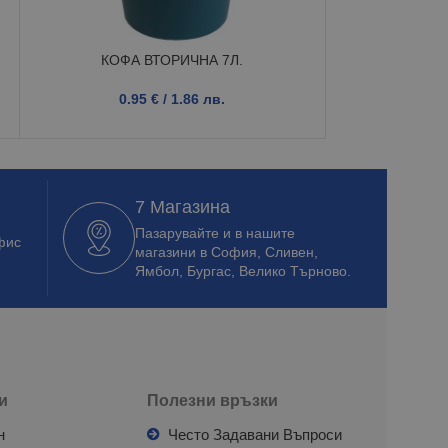
КОФА ВТОРИЧНА 7Л.
Кош с люл
0.95
€
/ 1.86 лв.
7.1
7 Магазина
Пазарувайте и в нашите
фис
магазини в София, Сливен,
Ямбол, Бургас, Велико Търново.
и
Полезни връзки
н
Често Задавани Въпроси