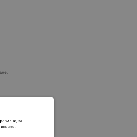
ане.
равилно, за
ивяване.