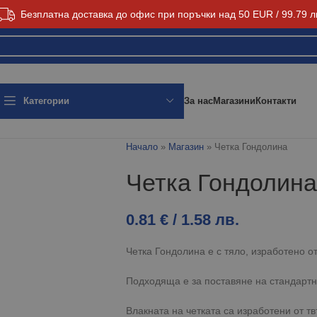
Безплатна доставка до офис при поръчки над 50 EUR / 99.79 л
За нас
Магазини
Контакти
Категории
Начало
»
Магазин
»
Четка Гондолина
Четка Гондолина
0.81
€
/ 1.58 лв.
Четка Гондолина е с тяло, изработено о
Подходяща е за поставяне на стандартн
Влакната на четката са изработени от т