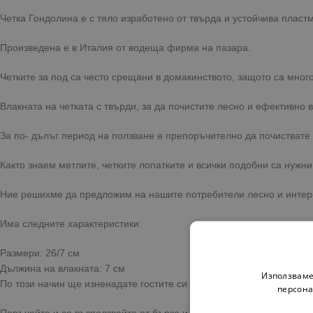
Четка Гондолина е с тяло изработено от твърда и устойчива пластм
Произведена е в Италия от водеща фирма на пазара.
Четките за под са често срещани в домакинството, защото са мног
Влакната на четката с твърди, за да почистите лесно и ефективно 
За по- дълъг период на ползване е препоръчително да почиствате 
Както знаем метлите, четките лопатките и всички подобни са нужн
Ние решихме да предложим на нашите потребители лесно и интер
Има следните характеристики:
Размери: 26/7 см
Дължина на влакната: 7 см
Използваме
По този начин ще изненадате гостите си приятно, а те ще бъдат в
персона
Поръчайте и се възползвайте от бърза и сигурна доставка на посо