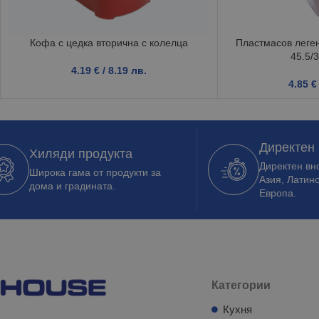
Кофа с цедка вторична с колелца
Пластмасов леген
45.5/3
4.19
€
/ 8.19 лв.
4.85
€
Директен
Хиляди продукта
Директен вно
Широка гама от продукти за
Азия, Латин
дома и градината.
Европа.
Категории
Кухня