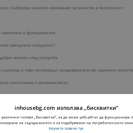
аса, съобразно нужните изисквания за качество и безопасност.
о практични и функционални.
всяка замърсена повърхност.
добре четката след употреба.
и съюзници в това нестихващо предизвикателство наречено почиств
есно попълнение в домакинството.
inhousebg.com използва „бисквитки“
 различни типове „бисквитки“, за да може уебсайтът да функционира п
печатлени от Вашите кулинарни умения.
лизиране на съдържанието и за подобряване на потребителското изж
Научете повече тук.
чения от Вас адрес с препоръчителна опция преглед!