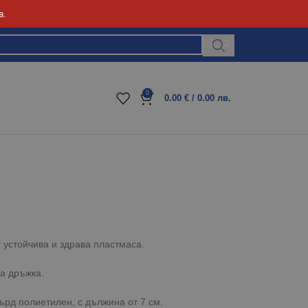
в.
Блог
0
0.00
€
/ 0.00 лв.
т устойчива и здрава пластмаса.
а дръжка.
върд полиетилен, с дължина от 7 см.