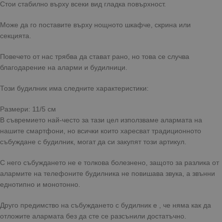
Стои стабилно върху всеки вид гладка повърхност.
Може да го поставите върху нощното шкафче, скрина или
секцията.
Повечето от нас трябва да стават рано, но това се случва
благодарение на аларми и будилници.
Този будилник има следните характеристики:
Размери: 11/5 см
В съвремието най-често за тази цел използваме алармата на
нашите смартфони, но всички които харесват традиционното
събуждане с будилник, могат да си закупят този артикул.
С него събуждането не е толкова болезнено, защото за разлика от
алармите на телефоните будилника не повишава звука, а звънни
еднотипно и монотонно.
Друго предимство на събуждането с будилник е , че няма как да
отложите алармата без да сте се разсънили достатъчно.