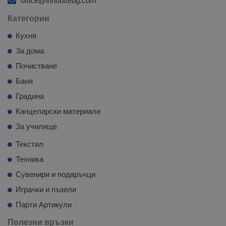
office@inhousebg.com
Категории
Кухня
За дома
Почистване
Баня
Градина
Канцеларски материали
За училище
Текстил
Техника
Сувенири и подаръчци
Играчки и пъзели
Парти Артикули
Полезни връзки