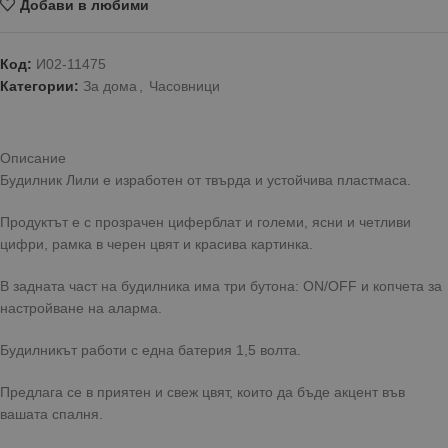
Добави в любими
Код:
И02-11475
Категории:
За дома
,
Часовници
Описание
Будилник Лили е изработен от твърда и устойчива пластмаса.
Продуктът е с прозрачен циферблат и големи, ясни и четливи
цифри, рамка в черен цвят и красива картинка.
В задната част на будилника има три бутона: ON/OFF и копчета за
настройване на аларма.
Будилникът работи с една батерия 1,5 волта.
Предлага се в приятен и свеж цвят, които да бъде акцент във
вашата спалня.