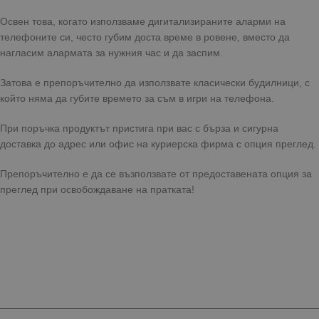
Освен това, когато използваме дигитализираните аларми на
телефоните си, често губим доста време в ровене, вместо да
нагласим алармата за нужния час и да заспим.
Затова е препоръчително да използвате класически будилници, с
който няма да губите времето за съм в игри на телефона.
При поръчка продуктът пристига при вас с бърза и сигурна
доставка до адрес или офис на куриерска фирма с опция преглед.
Препоръчително е да се възползвате от предоставената опция за
преглед при освобождаване на пратката!