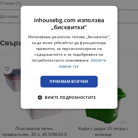
Отзиви (0)
Доставка
inhousebg.com използва
„бисквитки“
Използваме различни типове „бисквитки“,
Свързани продукти
за да може уебсайтът да функционира
правилно, за персонализиране на
съдържанието и за подобряване на
потребителското изживяване.
Научете
повече тук.
ПРИЕМАМ ВСИЧКИ
ВИЖТЕ ПОДРОБНОСТИТЕ
Пластмасов леген,
Кофа с цедка 15 литра с
правоъгълен, 20 л, 45.5/36/16.5
колелца