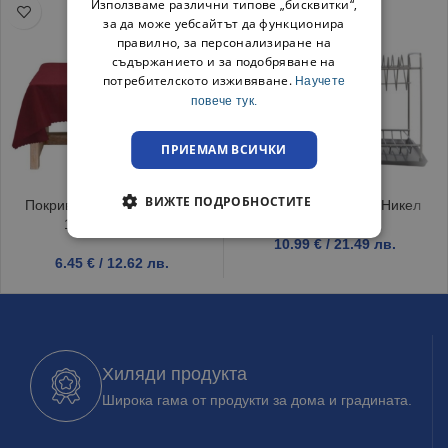
Използваме различни типове „бисквитки“,
за да може уебсайтът да функционира
правилно, за персонализиране на
съдържанието и за подобряване на
потребителското изживяване.
Научете
повече тук.
ПРИЕМАМ ВСИЧКИ
ВИЖТЕ ПОДРОБНОСТИТЕ
Покривка за маса Тринити
Сушилник за чинии Никел
120/150 Бордо
10.99
€
/ 21.49 лв.
6.45
€
/ 12.62 лв.
Хиляди продукта
Широка гама от продукти за дома и градината.