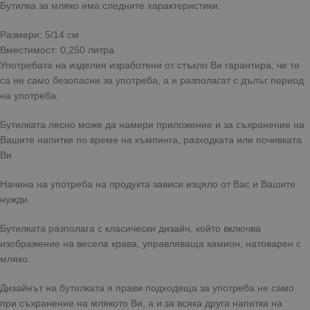
Бутилка за мляко има следните характеристики:
Размери: 5/14 см
Вместимост: 0,250 литра
Употребата на изделия изработени от стъкло Ви гарантира, че те
са не само безопасни за употреба, а и разполагат с дълъг период
на употреба.
Бутилката лесно може да намери приложение и за съхранение на
Вашите напитки по време на къмпинга, разходката или почивката
Ви.
Начина на употреба на продукта зависи изцяло от Вас и Вашите
нужди.
Бутилката разполага с класически дизайн, който включва
изображение на весела крава, управляваща камион, натоварен с
мляко.
Дизайнът на бутилката я прави подходяща за употреба не само
при съхранение на млякото Ви, а и за всяка друга напитка на