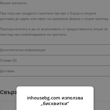
Вашия малчуган.
При поръчка продуктът пристига при вас с бърза и сигурна
доставка до адрес или офис на куриерска фирма с опция преглед.
Препоръчително е да се възползвате от предоставената опция за
преглед при освобождаване на пратката.
Допълнителна информация
Отзиви (0)
Доставка
Свързани продукти
inhousebg.com използва
„бисквитки“