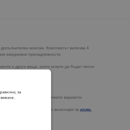
и допълнителен монтаж. Комплектът включва 4
ични ежедневни принадлежности.
менти и други вещи, които искате да бъдат лесно
енията по-подредени.
свободното пространство.
равилно, за
с вас за уточнение на наличните варианти.
ивяване.
е органайзери, закачалки и аксесоари за
дома.