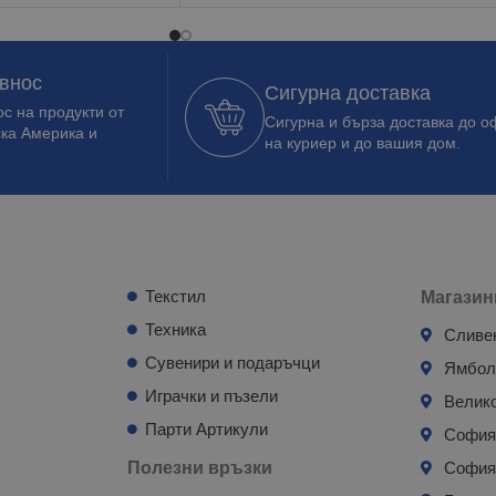
 внос
Сигурна доставка
с на продукти от
Сигурна и бърза доставка до о
ска Америка и
на куриер и до вашия дом.
Текстил
Магазин
Техника
Сливе
Сувенири и подаръчци
Ямбо
Играчки и пъзели
Велик
Парти Артикули
Софи
Полезни връзки
София