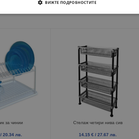
ВИЖТЕ ПОДРОБНОСТИТЕ
к за чинии
Стелаж четири нива сив
/ 20.34 лв.
14.15
€
/ 27.67 лв.