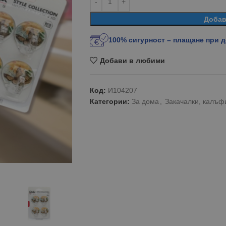
Добав
100% сигурност – плащане при 
Добави в любими
Код:
И104207
Категории:
За дома
,
Закачалки, калъфи