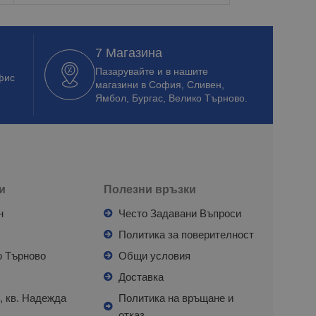
7 Магазина
Пазарувайте и в нашите
фис
магазини в София, Сливен,
Ямбол, Бургас, Велико Търново.
и
Полезни връзки
н
Често Задавани Въпроси
л
Политика за поверителност
о Търново
Общи условия
я
Доставка
, кв. Надежда
Политика на връщане и
отказ