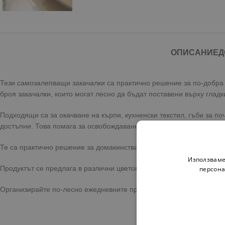
ОПИСАНИЕ
Д
Тези самозалепващи закачалки са практично решение за по-добра
броя закачалки, които могат лесно да бъдат поставени върху глад
Подходящи са за окачване на кърпи, кухненски текстил, гъби за по
достъпни. Това помага за освобождаване на пространство върху
Те са практично решение за домакинства, които търсят бърз начи
Използваме
Продуктът се предлага в различни цветове. При поръчка молим да
персона
Организирайте по-лесно ежедневните принадлежности с този практ