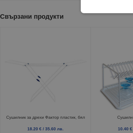
Свързани продукти
Сушилник за дрехи Фактор пластик, бял
Сушилни
18.20
€
/ 35.60 лв.
10.40
€