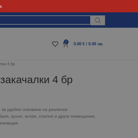
в.
Блог
0
0.00
€
/ 0.00 лв.
ки 4 бр
закачалки 4 бр
 за удобно окачване на различни
аня, кухня, антре, спалня и други помещения,
анизация.