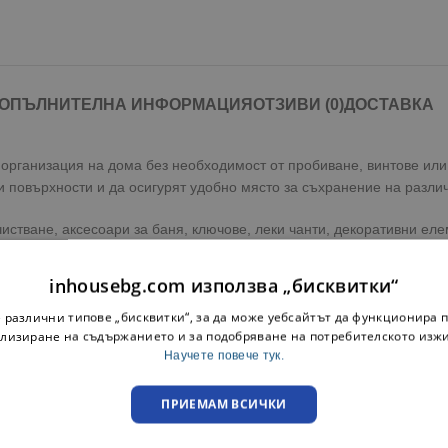
ОПЪЛНИТЕЛНА ИНФОРМАЦИЯ
ОТЗИВИ (0)
ДОСТАВКА
 организация на дома без необходимост от пробиване, винтове ил
ки повърхности и да осигурят удобно място за съхранение на разл
чистване, аксесоари за баня, ключове, леки чанти, декоративни еле
 плотове, шкафове и рафтове, като същевременно поддържа помещ
inhousebg.com използва „бисквитки“
н за организиране на ежедневните вещи и по-добро използване на 
 различни типове „бисквитки“, за да може уебсайтът да функционира п
 отбележите своите предпочитания и наш консултант ще се свърже 
лизиране на съдържанието и за подобряване на потребителското изж
Научете повече тук.
ичен комплект самозалепващи закачалки. Разгледайте и останалит
ПРИЕМАМ ВСИЧКИ