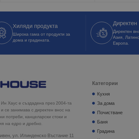
Директен
Хиляди продукта
Директен вно
Широка гама от продукти за
Азия, Латин
дома и градината.
Европа.
Категории
Кухня
Ин Хаус е създадена през 2004-та
За дома
 и се занимава с директен внос на
Почистване
и потреби, канцеларски стоки и
Баня
ия на едро и дребно.
Градина
ивен, ул. Илинденско Въстание 11