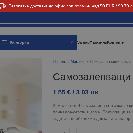
Безплатна доставка до офис при поръчки над 50 EUR / 99.79 л
За нас
Магазини
Контакти
Категории
Начало
»
Магазин
»
Самозалепващи закачал
Самозалепващи 
1.55
€
/ 3.03 лв.
Комплект от 4 самозалепващи закачалки
принадлежности в дома. Подходящи за б
където е необходима допълнителна орг