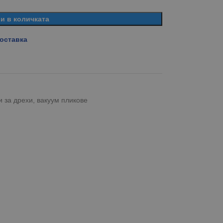
и в количката
доставка
 за дрехи, вакуум пликове