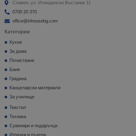
Сливен, ул. Илинденско Въстание 11
0700 20 370
office@inhousebg.com
Категории
Кухня
За дома
Почистване
Баня
Градина
Канцеларски материали
За училище
Текстил
Техника
Сувенири и подаръчци
Играчки и пъзели