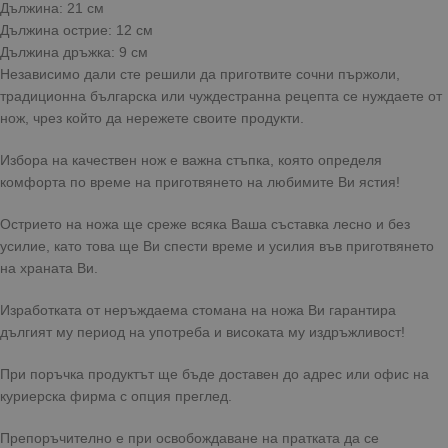
Дължина: 21 см
Дължина острие: 12 см
Дължина дръжка: 9 см
Независимо дали сте решили да приготвите сочни пържоли,
традиционна българска или чуждестранна рецепта се нуждаете от
нож, чрез който да нережете своите продукти.
Избора на качествен нож е важна стъпка, която определя
комфорта по време на приготвянето на любимите Ви ястия!
Острието на ножа ще среже всяка Ваша съставка лесно и без
усилие, като това ще Ви спести време и усилия във приготвянето
на храната Ви.
Изработката от неръждаема стомана на ножа Ви гарантира
дългият му период на употреба и високата му издръжливост!
При поръчка продуктът ще бъде доставен до адрес или офис на
куриерска фирма с опция преглед.
Препоръчително е при освобождаване на пратката да се