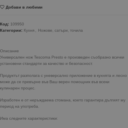
Добави в любими
Код:
109950
Категории:
Кухня
,
Ножове, сатъри, точила
Описание
Универсален нож Tescoma Presto е произведен съобразно всички
установени стандарти за качество и безопасност.
Продуктът разполага с уневерсално приложение в кухнята и лесно
може да се превърне във Ваш верен помощник във всеки
кулинарен процес.
Изработен е от неръждаема стомана, което гарантира дългият му
период на употреба.
Има следните характеристики: