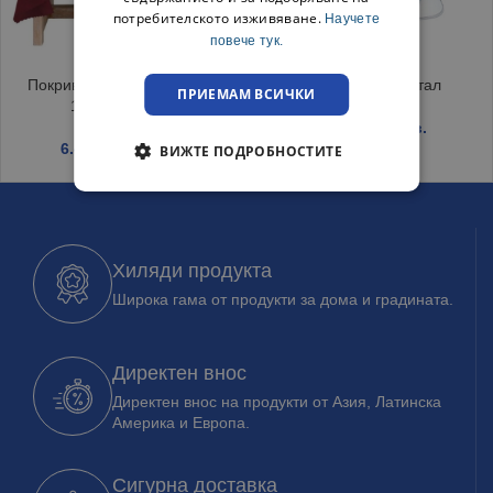
потребителското изживяване.
Научете
повече тук.
Покривка за маса Тринити
Лимониера Кристал
ПРИЕМАМ ВСИЧКИ
120/150 Бордо
2.25
€
/ 4.40 лв.
6.45
€
/ 12.62 лв.
ВИЖТЕ ПОДРОБНОСТИТЕ
Хиляди продукта
Широка гама от продукти за дома и градината.
Директен внос
Директен внос на продукти от Азия, Латинска
Америка и Европа.
Сигурна доставка