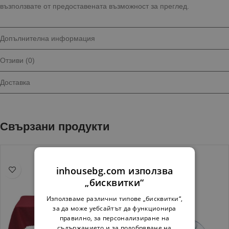
възползвате от предоставената възможност за преглед.
Допълнителна информация
Отзиви (0)
Доставка
Свързани продукти
inhousebg.com използва
„бисквитки“
Използваме различни типове „бисквитки“,
за да може уебсайтът да функционира
правилно, за персонализиране на
съдържанието и за подобряване на