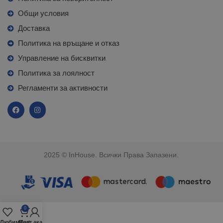
Общи условия
Доставка
Политика на връщане и отказ
Управление на бисквитки
Политика за лоялност
Регламенти за активности
2025 © InHouse. Всички Права Запазени.
0
Любими
Моят акаунт
Cart