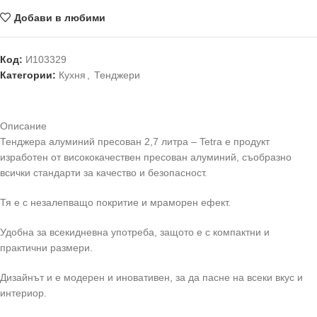
Добави в любими
Код:
И103329
Категории:
Кухня
,
Тенджери
Описание
Тенджера алуминий пресован 2,7 литра – Tetra е продукт
изработен от висококачествен пресован алуминий, съобразно
всички стандарти за качество и безопасност.
Тя е с незалепващо покритие и мраморен ефект.
Удобна за всекидневна употреба, защото е с компактни и
практични размери.
Дизайнът и е модерен и иновативен, за да пасне на всеки вкус и
интериор.