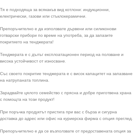
Тя е подходяща за всякакъв вид котлони: индукционни,
електрически, газови или стъклокерамични.
Препоръчително е да използвате дървени или силиконови
готварски прибори по време на употреба, за да запазите
покритието на тенджерата!
Тенджерата е с дълъг експлоатационен период на ползване и
висока устойчивост от износване.
Със своето покритие тенджерата е с висок капацитет на запазване
на натрупаната топлина.
Зарадвайте цялото семейство с прясна и добре приготвена храна
с помощта на този продукт!
При поръчка продуктът пристига при вас с бърза и сигурна
доставка до адрес или офис на куриерска фирма с опция преглед.
Препоръчително е да се възползвате от предоставената опция за