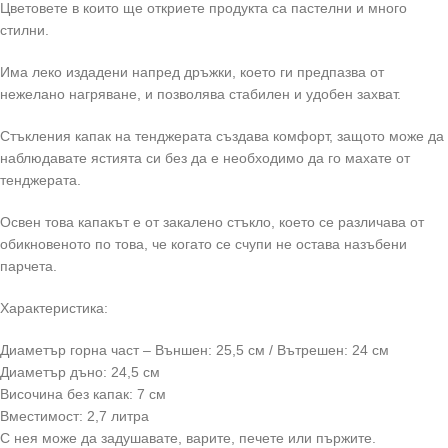
Цветовете в които ще откриете продукта са пастелни и много
стилни.
Има леко издадени напред дръжки, което ги предпазва от
нежелано нагряване, и позволява стабилен и удобен захват.
Стъкления капак на тенджерата създава комфорт, защото може да
наблюдавате ястията си без да е необходимо да го махате от
тенджерата.
Освен това капакът е от закалено стъкло, което се различава от
обикновеното по това, че когато се счупи не остава назъбени
парчета.
Характеристика:
Диаметър горна част – Външен: 25,5 см / Вътрешен: 24 см
Диаметър дъно: 24,5 см
Височина без капак: 7 см
Вместимост: 2,7 литра
С нея може да задушавате, варите, печете или пържите.