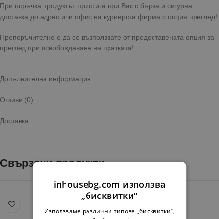
При поръчка продуктът пристига при Вас с бърза и сигурна
доставка до адрес или офис на куриерска фирма с опция преглед!
Препоръчително е да се възползвате от предоставената опция за
преглед при освобождаване на пратката!
Допълнителна информация
Отзиви (0)
Доставка
Свързани продукти
inhousebg.com използва
„бисквитки“
Използваме различни типове „бисквитки“,