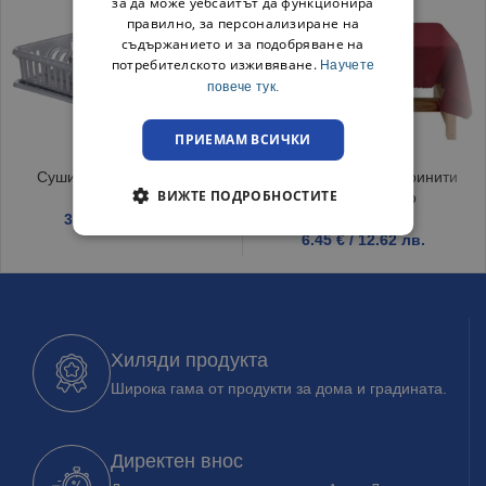
за да може уебсайтът да функционира
правилно, за персонализиране на
съдържанието и за подобряване на
потребителското изживяване.
Научете
повече тук.
ПРИЕМАМ ВСИЧКИ
Сушилник за чинии Сив
Покривка за маса Тринити
ВИЖТЕ ПОДРОБНОСТИТЕ
120/150 Бордо
3.99
€
/ 7.80 лв.
6.45
€
/ 12.62 лв.
Хиляди продукта
Широка гама от продукти за дома и градината.
Директен внос