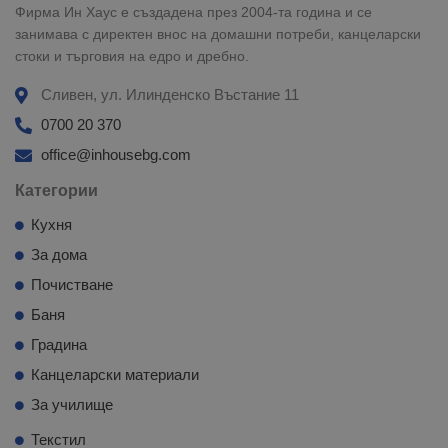
Фирма Ин Хаус е създадена през 2004-та година и се
занимава с директен внос на домашни потреби, канцеларски
стоки и търговия на едро и дребно.
Сливен, ул. Илинденско Въстание 11
0700 20 370
office@inhousebg.com
Категории
Кухня
За дома
Почистване
Баня
Градина
Канцеларски материали
За училище
Текстил