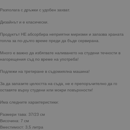
Разполага с дръжки с удобен захват.
Дизайнът и е класически.
Продуктът НЕ абсорбира неприятни миризми и запазва храната
топла за по-дълго време преди да бъде сервирана.
Много е важно да избягвате наливането на студени течности в
нагорещения съд по време на употреба!
Подлежи на третиране в съдомиялна машина!
За да запазите целостта на съда, не е препоръчително да го
оставяте върху студени или мокри повърхности!
Има следните характеристики:
Размери тава: 37/23 см
Височина: 7 см
Вместимост: 3,5 литра