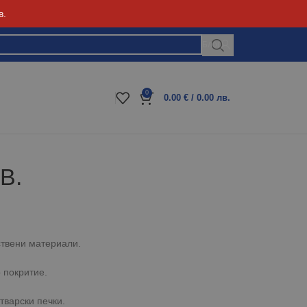
в.
Блог
0
0.00
€
/ 0.00 лв.
В.
ствени материали.
 покритие.
тварски печки.