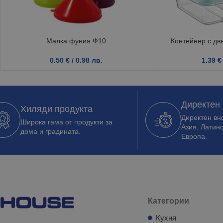
Малка фуния Ф10
Контейнер с две
0.50
€
/ 0.98 лв.
1.39
€
Директен
Хиляди продукта
Директен вно
Широка гама от продукти за
Азия, Латин
дома и градината.
Европа.
Категории
Кухня