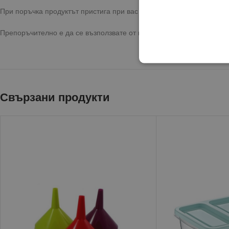
При поръчка продуктът пристига при вас с бърза и сигурна достав
Препоръчително е да се възползвате от предоставената опция за 
Свързани продукти