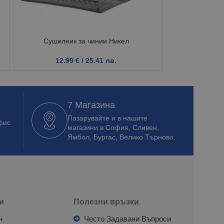
Сушилник за чинии Никел
Та
12.99
€
/ 25.41 лв.
2.5
7 Магазина
Пазарувайте и в нашите
фис
магазини в София, Сливен,
Ямбол, Бургас, Велико Търново.
и
Полезни връзки
н
Често Задавани Въпроси