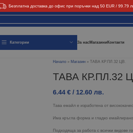
Безплатна доставка до офис при поръчки над 50 EUR / 99.79 л
За нас
Магазини
Контакти
Категории
Начало
»
Магазин
»
ТАВА КР.ПЛ.32 ЦВ.
ТАВА КР.ПЛ.32 Ц
6.44
€
/ 12.60 лв.
Тава емайл е изработена от висококаче
Има кръгла форма и гладко емайлирано
Подходяща за работа с всички видове го