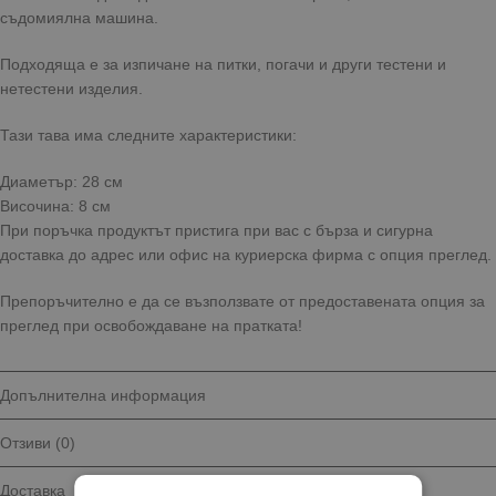
съдомиялна машина.
Подходяща е за изпичане на питки, погачи и други тестени и
нетестени изделия.
Тази тава има следните характеристики:
Диаметър: 28 см
Височина: 8 см
При поръчка продуктът пристига при вас с бърза и сигурна
доставка до адрес или офис на куриерска фирма с опция преглед.
Препоръчително е да се възползвате от предоставената опция за
преглед при освобождаване на пратката!
Допълнителна информация
Отзиви (0)
Доставка