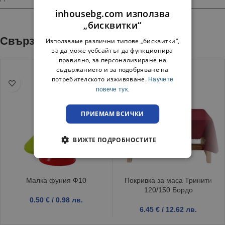
inhousebg.com използва
„бисквитки“
Свързани продукти
Използваме различни типове „бисквитки“,
за да може уебсайтът да функционира
правилно, за персонализиране на
съдържанието и за подобряване на
потребителското изживяване.
Научете
повече тук.
ПРИЕМАМ ВСИЧКИ
ВИЖТЕ ПОДРОБНОСТИТЕ
Малка фуния Ф10
Покривка за маса Тринити
120/150 Бордо
0.50
€
/ 0.98 лв.
6.45
€
/ 12.62 лв.