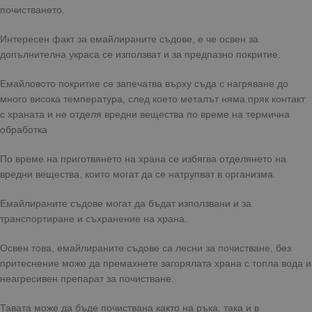
почистването.
Интересен факт за емайлираните съдове, е че освен за
допълнителна украса се използват и за предпазно покритие.
Емайловото покритие се запечатва върху съда с нагряване до
много висока температура, след което металът няма пряк контакт
с храната и не отделя вредни вещества по време на термична
обработка
По време на приготвянето на храна се избягва отделянето на
вредни вещества, които могат да се натрупват в организма.
Емайлираните съдове могат да бъдат използвани и за
транспортиране и съхранение на храна.
Освен това, емайлираните съдове са лесни за почистване, без
притеснение може да премахнете загорялата храна с топла вода и
неагресивен препарат за почистване.
Тавата може да бъде почиствана както на ръка, така и в