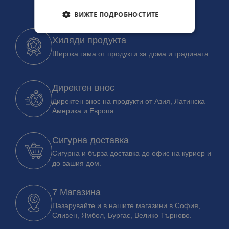
ВИЖТЕ ПОДРОБНОСТИТЕ
Хиляди продукта
Широка гама от продукти за дома и градината.
Директен внос
Директен внос на продукти от Азия, Латинска
Америка и Европа.
Сигурна доставка
Сигурна и бърза доставка до офис на куриер и
до вашия дом.
7 Магазина
Пазарувайте и в нашите магазини в София,
Сливен, Ямбол, Бургас, Велико Търново.