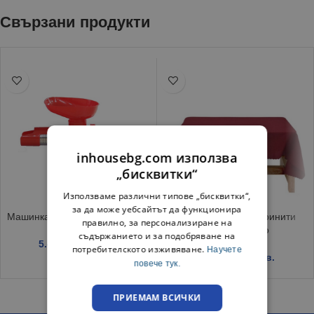
Свързани продукти
inhousebg.com използва
„бисквитки“
Използваме различни типове „бисквитки“,
за да може уебсайтът да функционира
Машинка за мелене на домати
Покривка за маса Тринити
правилно, за персонализиране на
120/150 Бордо
съдържанието и за подобряване на
5.40
€
/ 10.56 лв.
потребителското изживяване.
Научете
6.45
€
/ 12.62 лв.
повече тук.
ПРИЕМАМ ВСИЧКИ