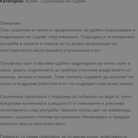
Категории:
Кухня
,
Сушилници за съдове
Описание
Този сушилник за чинии е предназначен за удобно подсушаване и
подреждане на съдове след измиване. Подходящ е за ежедневна
употреба в кухнята и помага за по-добра организация на
пространството около мивката и кухненския плот.
Основната част позволява удобно подреждане на чинии, купи и
чаши, докато отделението за прибори улеснява разделянето на
лъжици, вилици и ножове. Това спомага съдовете да изсъхват по-
лесно и поддържа работния плот по-подреден след всяко миене.
Сушилникът разполага с подложка за събиране на водата, която
предпазва кухненската повърхност от намокряне и улеснява
почистването след употреба. Черният матов цвят се комбинира
лесно с различни стилове на кухненско обзавеждане и придава
изчистен вид на пространството.
Размерът го прави подходящ за по-малки кухни, апартаменти,