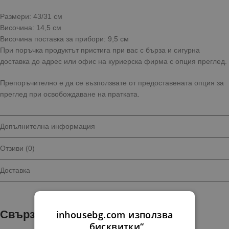
Размери: 43/31 см
Височина: 14,5 см
Височина поставка за прибори: 9,5 см
При поръчка продуктът пристига при вас с бърза и сигурна
доставка до адрес или офис на куриерска фирма с опция преглед.
Препоръчително е да се възползвате от предоставената опция за
преглед при освобождаване на пратката.
Допълнителна информация
Отзиви (0)
Доставка
Свързани продукти
inhousebg.com използва
„бисквитки“