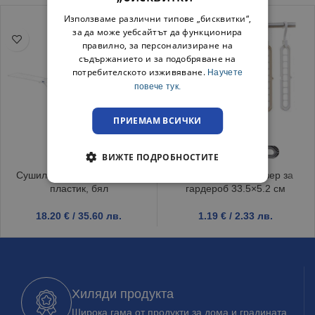
Използваме различни типове „бисквитки“,
за да може уебсайтът да функционира
правилно, за персонализиране на
съдържанието и за подобряване на
потребителското изживяване.
Научете
повече тук.
ПРИЕМАМ ВСИЧКИ
ВИЖТЕ ПОДРОБНОСТИТЕ
Сушилник за дрехи Фактор
Закачалка органайзер за
пластик, бял
гардероб 33.5×5.2 см
18.20
€
/ 35.60 лв.
1.19
€
/ 2.33 лв.
Хиляди продукта
Широка гама от продукти за дома и градината.