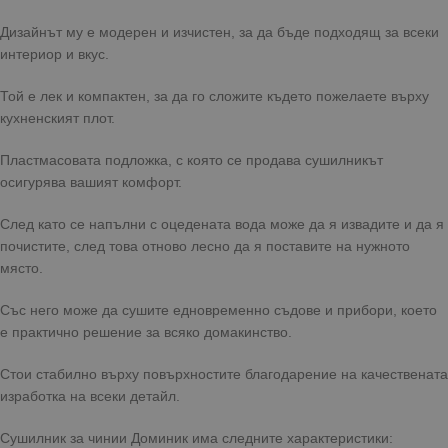
Дизайнът му е модерен и изчистен, за да бъде подходящ за всеки
интериор и вкус.
Той е лек и компактен, за да го сложите където пожелаете върху
кухненският плот.
Пластмасовата подложка, с която се продава сушилникът
осигурява вашият комфорт.
След като се напълни с оцедената вода може да я извадите и да я
почистите, след това отново лесно да я поставите на нужното
място.
Със него може да сушите едновременно съдове и прибори, което
е практично решение за всяко домакинство.
Стои стабилно върху повърхностите благодарение на качествената
изработка на всеки детайл.
Сушилник за чинии Доминик има следните характеристики: