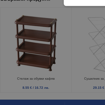
Стелаж за обувки кафяв
Сушилник за
8.55
€
/ 16.72 лв.
29.15
€