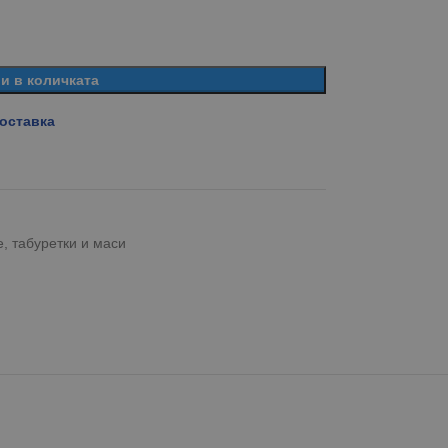
и в количката
доставка
, табуретки и маси