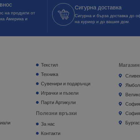
 внос
Сигурна доставка
с на продукти от
Сигурна и бърза доставка до о
ска Америка и
на куриер и до вашия дом.
Текстил
Магазин
Техника
Сливе
Сувенири и подаръчци
Ямбо
Играчки и пъзели
Велик
Парти Артикули
Софи
Полезни връзки
София
риали
Бурга
За нас
Контакти