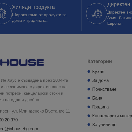
Директен
Хиляди продукта
Директен вно
Широка гама от продукти за
Азия, Латин
дома и градината.
Европа.
Категории
Кухня
Ин Хаус е създадена през 2004-та
За дома
 и се занимава с директен внос на
Почистване
и потреби, канцеларски стоки и
Баня
ия на едро и дребно.
Градина
ивен, ул. Илинденско Въстание 11
Канцеларски мате
00 20 370
За училище
fice@inhousebg.com