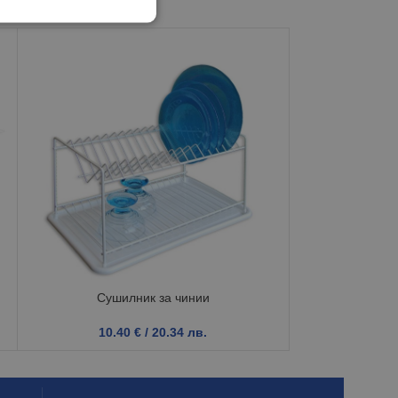
Сушилник за чинии
Стелаж
10.40
€
/ 20.34 лв.
14.1