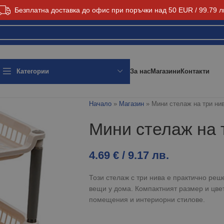
Безплатна доставка до офис при поръчки над 50 EUR / 99.79 л
За нас
Магазини
Контакти
Категории
Начало
»
Магазин
»
Мини стелаж на три ни
Мини стелаж на 
4.69
€
/ 9.17 лв.
Този стелаж с три нива е практично ре
вещи у дома. Компактният размер и цве
помещения и интериорни стилове.