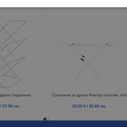
 дрехи Хармония
Сушилник за дрехи Фактор пластик, бял
/ 57.00 лв.
18.20
€
/ 35.60 лв.