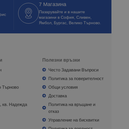
7 Магазина
Пазарувайте и в нашите
фис
магазини в София, Сливен,
Ямбол, Бургас, Велико Търново.
и
Полезни връзки
н
Често Задавани Въпроси
л
Политика за поверителност
о Търново
Общи условия
я
Доставка
, кв. Надежда
Политика на връщане и
отказ
с
Управление на бисквитки
Политика за лоялност