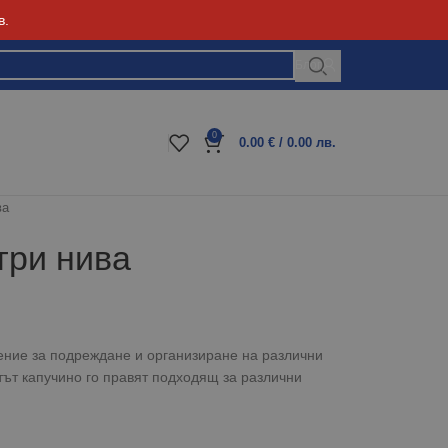
в.
Блог
0
0.00
€
/ 0.00 лв.
ва
три нива
шение за подреждане и организиране на различни
тът капучино го правят подходящ за различни