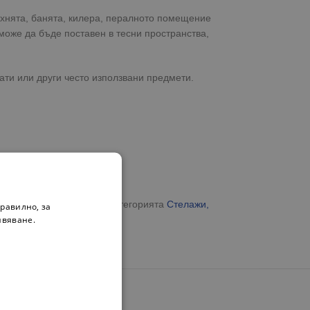
ухнята, банята, килера, пералното помещение
може да бъде поставен в тесни пространства,
ати или други често използвани предмети.
анение и организация в категорията
Стелажи,
равилно, за
ивяване.