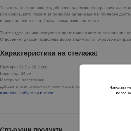
Този стелаж с три нива е удобен за подреждане на различни дома
или офиса, като помага за по-добра организация и по-лесен дост
върху под или в ъгъл, без да заема излишно място.
Трите отделни нива осигуряват достатъчно място за съхранение н
Отвореният дизайн позволява добра видимост и по-бързо намиран
Характеристика на стелажа:
Размери: 32.5 х 18.5 см;
Височина: 34 см;
Материал: пластамаса.
Добавете този стелаж към количката и организирайте по-удобно п
Използваме
персона
шкафове, табуретки и маси
.
Свързани продукти