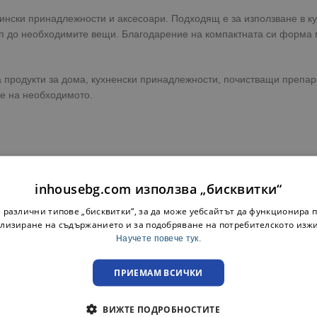
кински принадлежности и аксесоари. Подходящ е за използване в к
ъп до необходимите вещи. Благодарение на компактната си форма 
а продукти за дома, кухненски принадлежности, почистващи препар
е на необходимото.
inhousebg.com използва „бисквитки“
ространството у дома. Разгледайте още практични решения за съхр
 различни типове „бисквитки“, за да може уебсайтът да функционира п
лизиране на съдържанието и за подобряване на потребителското изж
Научете повече тук.
ПРИЕМАМ ВСИЧКИ
ВИЖТЕ ПОДРОБНОСТИТЕ