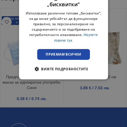
„бисквитки“
Използваме различни типове „бисквитки“,
за да може уебсайтът да функционира
Трайно ниска цен
а
правилно, за персонализиране на
съдържанието и за подобряване на
потребителското изживяване.
Научете
повече тук.
ПРИЕМАМ ВСИЧКИ
ВИЖТЕ ПОДРОБНОСТИТЕ
Предпазна противопрахова
Възглавница 50×70 см
маска за еднократна употреба-
Синя
3.85
€
/ 7.53 лв.
0.38
€
/ 0.74 лв.