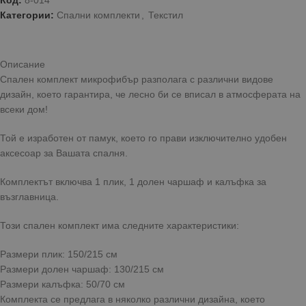
Код:
8-014
Категории:
Спални комплекти
,
Текстил
Описание
Спален комплект микрофибър разполага с различни видове
дизайн, което гарантира, че лесно би се вписал в атмосферата на
всеки дом!
Той е изработен от памук, което го прави изключително удобен
аксесоар за Вашата спалня.
Комплектът включва 1 плик, 1 долен чаршаф и калъфка за
възглавница.
Този спален комплект има следните характеристики:
Размери плик: 150/215 см
Размери долен чаршаф: 130/215 см
Размери калъфка: 50/70 см
Комплекта се предлага в няколко различни дизайна, което