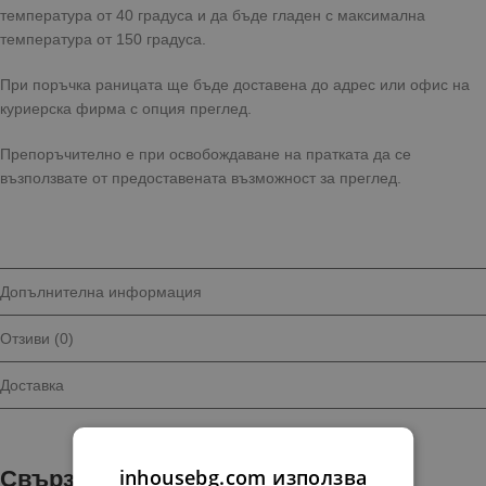
температура от 40 градуса и да бъде гладен с максимална
температура от 150 градуса.
При поръчка раницата ще бъде доставена до адрес или офис на
куриерска фирма с опция преглед.
Препоръчително е при освобождаване на пратката да се
възползвате от предоставената възможност за преглед.
Допълнителна информация
Отзиви (0)
Доставка
inhousebg.com използва
Свързани продукти