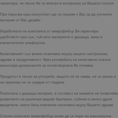
гарантира, че лесно би се вписал в интериора на Вашата спалня.
При поръчка наш консултант ще се свърже с Вас за да уточните
желания от Вас дизайн.
Изработката на комплекта от микрофибър Ви гарантира
удобството при сън, тъй като материята е дишаща, мека и
изключително комфортна.
Качественият сън влияе позитивно върху нашето настроение,
здраве и продуктивност. Чрез употребата на качествени спални
аксесоари допринасяте за ползотворната Ви почивка.
Продуктът е лесен за употреба, защото не се свива, не се мачка и
на практика не се нуждае от гладене.
Разполага с дишаща материя, а съставът на нишките не позволява
развитието на различни видове бактерии, гъбички и много други
вредители, които биха повлияли негативно върху Вашето здраве.
Спален комплект микрофибър може да се пере на максимална