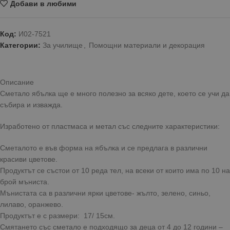
Добави в любими
Код:
И02-7521
Категории:
За училище
,
Помощни материали и декорация
Описание
Сметало ябълка ще е много полезно за всяко дете, което се учи да
събира и изважда.
Изработено от пластмаса и метал със следните характеристики:
Сметалото е във форма на ябълка и се предлага в различни
красиви цветове.
Продуктът се състои от 10 реда тел, на всеки от които има по 10 на
брой мъниста.
Мънистата са в различни ярки цветове- жълто, зелено, синьо,
лилаво, оранжево.
Продуктът е с размери: 17/ 15см.
Смятането със сметало е подходящо за деца от 4 до 12 години –