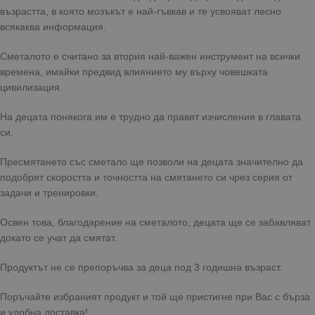
възрастта, в която мозъкът е най-гъвкав и те усвояват лесно
всякаква информация.
Сметалото е считано за втория най-важен инструмент на всички
времена, имайки предвид влиянието му върху човешката
цивилизация.
На децата понякога им е трудно да правят изчисления в главата
си.
Пресмятането със сметало ще позволи на децата значително да
подобрят скоростта и точността на смятането си чрез серия от
задачи и тренировки.
Освен това, благодарение на сметалото, децата ще се забавляват
докато се учат да смятат.
Продуктът не се препоръчва за деца под 3 годишна възраст.
Поръчайте избраният продукт и той ще пристигне при Вас с бърза
и удобна доставка!