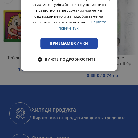
за да може уебсайтът да функционира
правилно, за персонализиране на
съдържанието и за подобряване на
потребителското изживяване.
Научете
повече тук.
ПРИЕМАМ ВСИЧКИ
Тебешири 7 цвята Естрела
Декоративно тиксо с
ВИЖТЕ ПОДРОБНОСТИТЕ
ленторезачка и брокат 8 бр
1.00
€
/ 1.96 лв.
0.38
€
/ 0.74 лв.
Хиляди продукта
Широка гама от продукти за дома и градината.