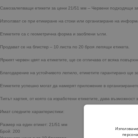
Самозалепващи етикети за цени 21/51 мм – Червени подходящи з
Използват се при етикиране на стоки или организиране на информ
Етикетите са с геометрична форма и заоблени ъгли.
Продават се на блистер – 10 листа по 20 броя лепящи етикета.
Яркият червен цвят на етикетите, ще се отличава от всяка повърхно
Благодарение на устойчивото лепило, етикетите гарантирано ще за
Етикетите успешно могат да намерят приложение в организиранет
Типът хартия, от която са изработени етикетите, дава възможност 
Имат следните характеристики:
Размер на един етикет: 21/51 мм
Използваме
Брой: 200
персона
Указаната цена е за 10 блистера