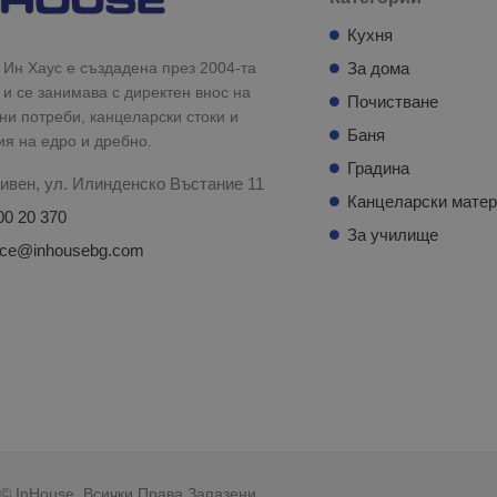
Кухня
Ин Хаус е създадена през 2004-та
За дома
 и се занимава с директен внос на
Почистване
и потреби, канцеларски стоки и
Баня
ия на едро и дребно.
Градина
ивен, ул. Илинденско Въстание 11
Канцеларски мате
00 20 370
За училище
fice@inhousebg.com
© InHouse. Всички Права Запазени.