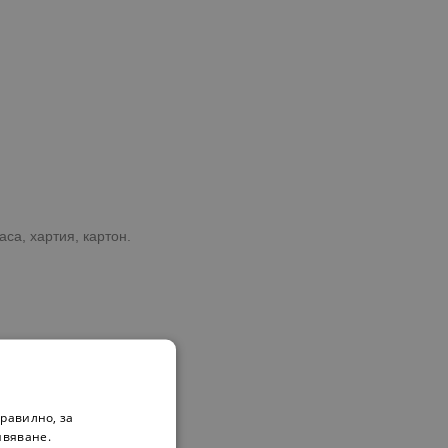
са, хартия, картон.
равилно, за
ивяване.