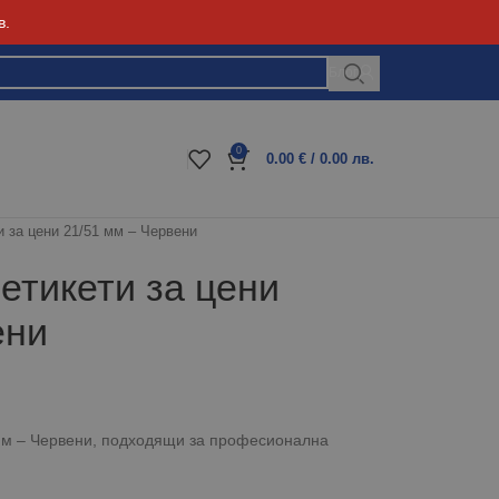
в.
Блог
0
0.00
€
/ 0.00 лв.
 за цени 21/51 мм – Червени
тикети за цени
ени
мм – Червени, подходящи за професионална