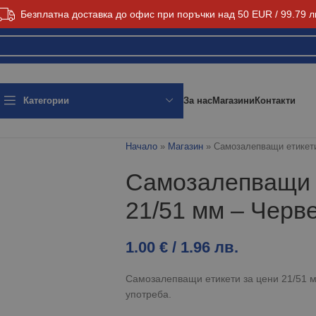
Безплатна доставка до офис при поръчки над 50 EUR / 99.79 л
За нас
Магазини
Контакти
Категории
Начало
»
Магазин
»
Самозалепващи етикети
Самозалепващи е
21/51 мм – Черв
1.00
€
/ 1.96 лв.
Самозалепващи етикети за цени 21/51 
употреба.