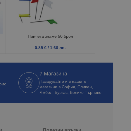
Пинчета знаме 50 броя
Папка 
0.85
€
/ 1.66 лв.
0.4
7 Магазина
Пазарувайте и в нашите
фис
магазини в София, Сливен,
Ямбол, Бургас, Велико Търново.
и
Полезни връзки