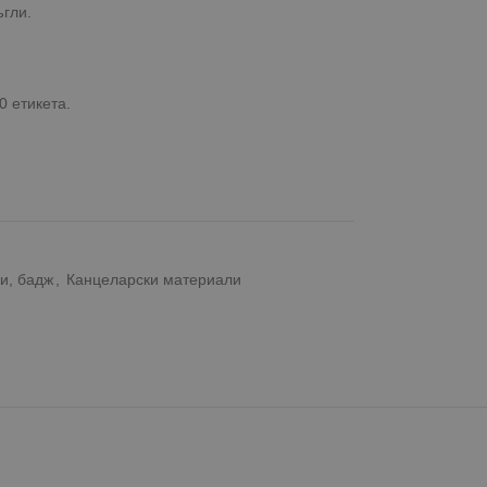
ъгли.
0 етикета.
ми, бадж
,
Канцеларски материали