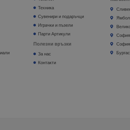
Техника
Сливе
Сувенири и подаръчци
Ямбо
Играчки и пъзели
Велик
Парти Артикули
Софи
Полезни връзки
София
риали
Бурга
За нас
Контакти