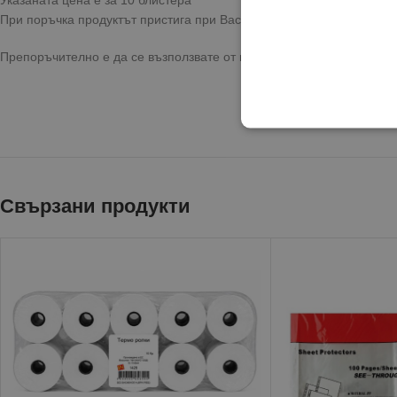
При поръчка продуктът пристига при Вас с бърза и сигурна достав
Препоръчително е да се възползвате от предоставената опция за 
Свързани продукти