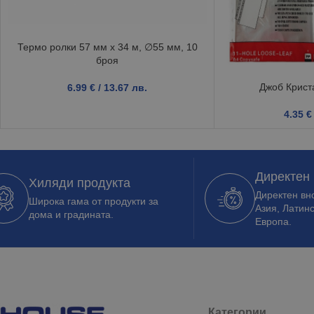
Термо ролки 57 мм х 34 м, ∅55 мм, 10
броя
Джоб Крист
6.99
€
/ 13.67 лв.
4.35
€
Директен
Хиляди продукта
Директен вно
Широка гама от продукти за
Азия, Латин
дома и градината.
Европа.
Категории