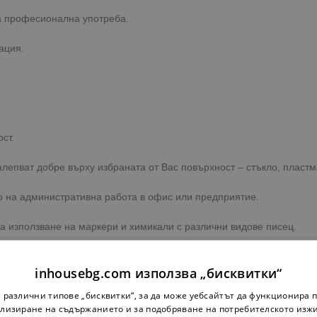
а професионална употреба.
ация.
ст.
лепват добре върху избраната от Вас повърхност – стъкло, пластма
о на административна работа в офис или предприятие.
за използване на маркери и химикали с различни видове писец.
inhousebg.com използва „бисквитки“
 различни типове „бисквитки“, за да може уебсайтът да функционира п
лизиране на съдържанието и за подобряване на потребителското изж