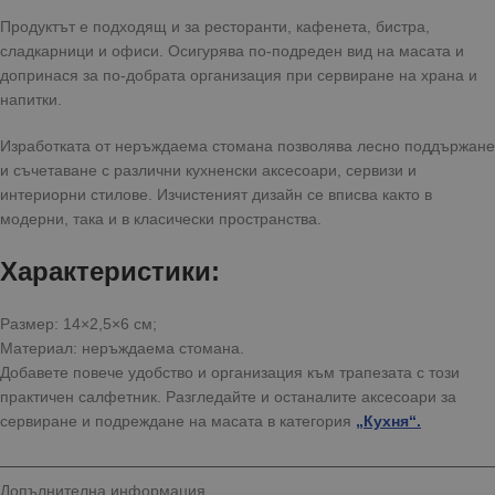
Продуктът е подходящ и за ресторанти, кафенета, бистра,
сладкарници и офиси. Осигурява по-подреден вид на масата и
допринася за по-добрата организация при сервиране на храна и
напитки.
Изработката от неръждаема стомана позволява лесно поддържане
и съчетаване с различни кухненски аксесоари, сервизи и
интериорни стилове. Изчистеният дизайн се вписва както в
модерни, така и в класически пространства.
Характеристики:
Размер: 14×2,5×6 см;
Материал: неръждаема стомана.
Добавете повече удобство и организация към трапезата с този
практичен салфетник. Разгледайте и останалите аксесоари за
сервиране и подреждане на масата в категория
„
Кухня
“.
Допълнителна информация