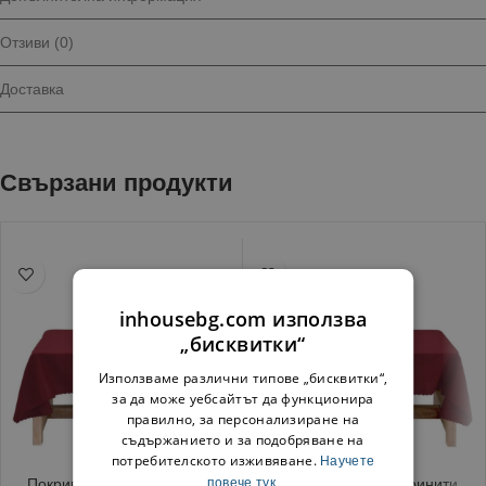
Отзиви (0)
Доставка
Свързани продукти
inhousebg.com използва
„бисквитки“
Използваме различни типове „бисквитки“,
за да може уебсайтът да функционира
правилно, за персонализиране на
съдържанието и за подобряване на
потребителското изживяване.
Научете
Покривка за маса Тринити
повече тук.
Покривка за маса Тринити