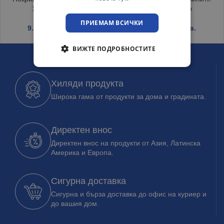
150/220 Бордо
120/150 Бордо
ПРИЕМАМ ВСИЧКИ
9.19
€
/ 17.97 лв.
6.45
€
/ 12.62 лв.
ВИЖТЕ ПОДРОБНОСТИТЕ
Хиляди продукта
Широка гама от продукти за дома и градината.
Директен внос
Директен внос на продукти от Азия, Латинска
Америка и Европа.
Сигурна доставка
Сигурна и бърза доставка до офис на куриер и
до вашия дом.