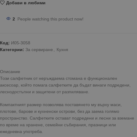
Добави в любими
2
People watching this product now!
Код:
И05-3058
Категории:
За сервиране
,
Кухня
Описание
Този салфетник от неръждаема стомана е функционален
аксесоар, който помага салфетките да бъдат винаги подредени,
леснодостъпни и защитени от разпиляване.
Компактният размер позволява поставянето му върху маси,
плотове, барове и кухненски острови, без да заема голямо
пространство. Салфетките остават подредени и лесни за вземане
по време на хранене, семейни събирания, празници или
ежедневна употреба.