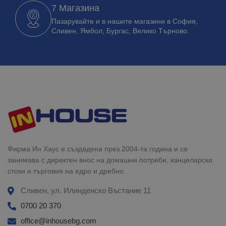
7 Магазина
Пазарувайте и в нашите магазини в София,
Сливен, Ямбол, Бургас, Велико Търново.
Фирма Ин Хаус е създадена през 2004-та година и се
занимава с директен внос на домашни потреби, канцеларски
стоки и търговия на едро и дребно.
Сливен, ул. Илинденско Въстание 11
0700 20 370
office@inhousebg.com