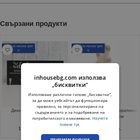
Свързани продукти
Трайно ниска цен
Трайно ниска цен
а
а
inhousebg.com използва
„бисквитки“
Използваме различни типове „бисквитки“,
за да може уебсайтът да функционира
правилно, за персонализиране на
Декорация за стена с 3
Изкуствено цвете с декоративни
съдържанието и за подобряване на
закачалки
златни пера 99 см
потребителското изживяване.
Научете
повече тук.
1.51
€
/ 2.95 лв.
0.74
€
/ 1.45 лв.
ПРИЕМАМ ВСИЧКИ