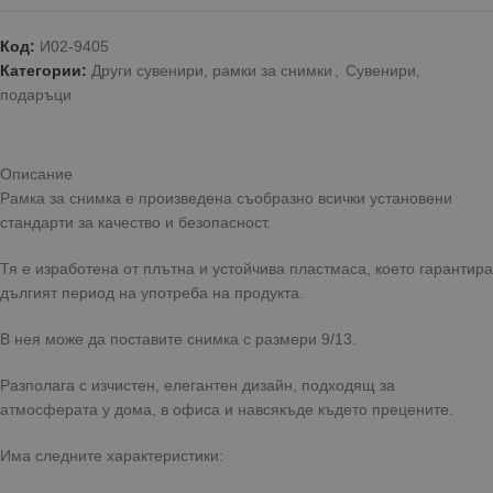
Код:
И02-9405
Категории:
Други сувенири, рамки за снимки
,
Сувенири,
подаръци
Описание
Рамка за снимка е произведена съобразно всички установени
стандарти за качество и безопасност.
Тя е изработена от плътна и устойчива пластмаса, което гарантира
дългият период на употреба на продукта.
В нея може да поставите снимка с размери 9/13.
Разполага с изчистен, елегантен дизайн, подходящ за
атмосферата у дома, в офиса и навсякъде където прецените.
Има следните характеристики: