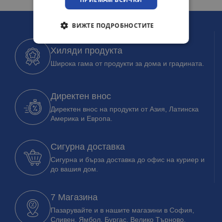
ВИЖТЕ ПОДРОБНОСТИТЕ
Хиляди продукта
Широка гама от продукти за дома и градината.
Директен внос
Директен внос на продукти от Азия, Латинска
Америка и Европа.
Сигурна доставка
Сигурна и бърза доставка до офис на куриер и
до вашия дом.
7 Магазина
Пазарувайте и в нашите магазини в София,
Сливен, Ямбол, Бургас, Велико Търново.