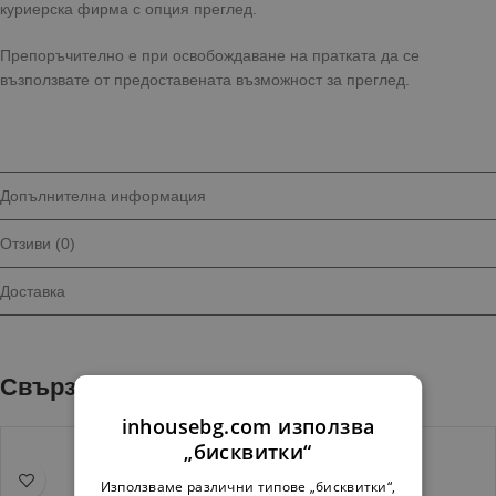
куриерска фирма с опция преглед.
Препоръчително е при освобождаване на пратката да се
възползвате от предоставената възможност за преглед.
Допълнителна информация
Отзиви (0)
Доставка
Свързани продукти
inhousebg.com използва
„бисквитки“
Използваме различни типове „бисквитки“,