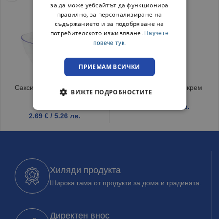
за да може уебсайтът да функционира
правилно, за персонализиране на
съдържанието и за подобряване на
потребителското изживяване.
Научете
повече тук.
ПРИЕМАМ ВСИЧКИ
Саксия за орхидея Coubi
Саксия Sandy Ф13 крем
ВИЖТЕ ПОДРОБНОСТИТЕ
прозрачна
1.39
€
/ 2.72 лв.
2.69
€
/ 5.26 лв.
Хиляди продукта
Широка гама от продукти за дома и градината.
Директен внос