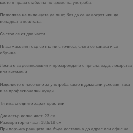
което я прави стабилна по време на употреба.
Позволява на пиленцата да пият, без да се намокрят или да
попаднат в поилката.
Състои се от две части.
Пластмасовият съд се пълни с течност, слага се капака и се
обръща.
Лесна е за дезинфекция и презареждане с прясна вода, лекарства
или витамини.
Изделието е насочено за употреба както в домашни условия, така
и за професионални нужди.
Тя има следните характеристики:
Диаметър долна част: 23 см
Размери горна част: 18,5/19 см
При поръчка раницата ще бъде доставена до адрес или офис на