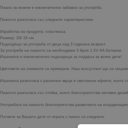
Пиано за момче е изключително забавно за употреба.
Пианото разполага със следните характеристики:
Изработка на продукта: пластмаса.
Размер: 20/ 16 см.
Подходящо за употреба от деца над 3 годишна възраст.
За употреба на пианото са необходими 3 броя 1.5V АА батерии.
Играчката е изключително подходяща за подарък за всяко дете!
Цветовете на снимките са примерни. Наш консултант ще се свърже 
Играчката разполага с различни звуци и светлинни ефекти, които с
Пианото разполага със стойка, която благоприятства неговия дизай
Употребата на пианото благоприятства развитието на координацият
Ползите за Вашето дете от играта с пиано са следните: