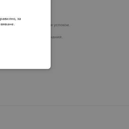
равилно, за
ивяване.
ионален отдушник и да ги успокои.
чат взаимно и споделят знания.