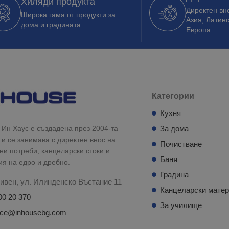
Хиляди продукта
Директен вно
Широка гама от продукти за
Азия, Латин
дома и градината.
Европа.
Категории
Кухня
Ин Хаус е създадена през 2004-та
За дома
 и се занимава с директен внос на
Почистване
и потреби, канцеларски стоки и
Баня
ия на едро и дребно.
Градина
ивен, ул. Илинденско Въстание 11
Канцеларски мате
00 20 370
За училище
fice@inhousebg.com