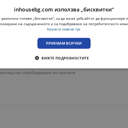
inhousebg.com използва „бисквитки“
 различни типове „бисквитки“, за да може уебсайтът да функционира п
лизиране на съдържанието и за подобряване на потребителското изж
ни на стрес. Играта с пианото може да им подейства като емоц
Научете повече тук.
играчката те упражняват своите социални възможности като се у
ПРИЕМАМ ВСИЧКИ
ижва мускулите на китките и ръцете.
ВИЖТЕ ПОДРОБНОСТИТЕ
ка до адрес или офис на куриерска фирма с опция преглед.
преглед при освобождаване на пратката.