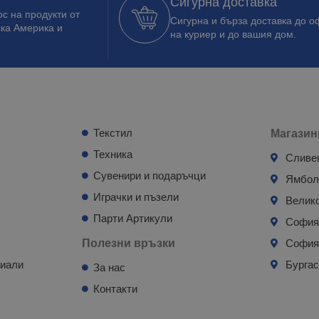
Сигурна доставка
с на продукти от
Сигурна и бърза доставка до о
ска Америка и
на куриер и до вашия дом.
Текстил
Магазин
Техника
Сливе
Сувенири и подаръчци
Ямбо
Играчки и пъзели
Велик
Парти Артикули
Софи
Полезни връзки
София
риали
Бурга
За нас
Контакти