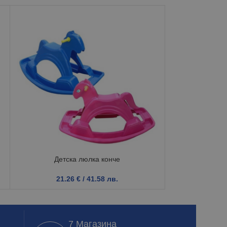
Детск
3.0
Детска люлка конче
21.26
€
/ 41.58 лв.
7 Магазина