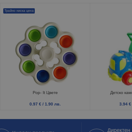
Трайно ниска цена
Pop- It Цвете
Детско кам
0.97
€
/ 1.90 лв.
3.94
€
Директен