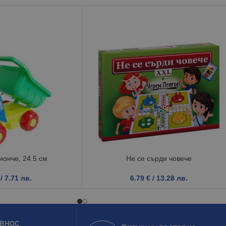
ионче, 24.5 см
Не се сърди човече
/ 7.71 лв.
6.79
€
/ 13.28 лв.
 внос