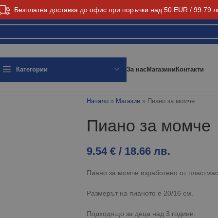
Безплатна доставка до офис при поръчки над 50 EUR / 99.79 л
За нас
Магазини
Контакти
Категории
Начало
»
Магазин
»
Пиано за момче
Пиано за момче
9.54
€
/ 18.66 лв.
Пиано за момче изработено от пластмас
Размерът на пианото е 20/16 см.
Подходящо за деца над 3 години.