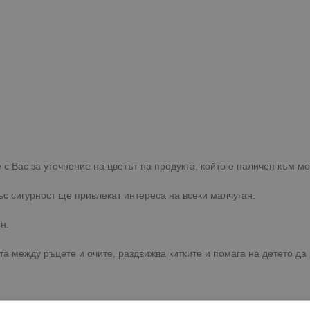
с Вас за уточнение на цветът на продукта, който е наличен към м
ъс сигурност ще привлекат интереса на всеки малчуган.
н.
а между ръцете и очите, раздвижва китките и помага на детето да