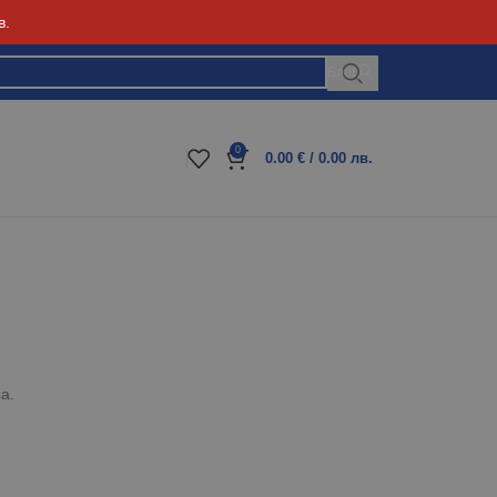
в.
Блог
0
0.00
€
/ 0.00 лв.
а.