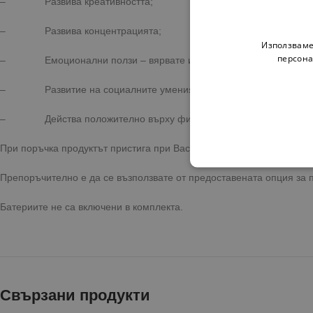
– Развива креативността;
– Развива концентрацията;
Използваме
персона
– Емоционални ползи – вярвате или не, децата също са подложе
– Развитие на социалните умения – когато 2 деца употребяват 
– Действа положително върху фините моторни умения и раздв
При поръчка продуктът пристига при Вас с бърза и сигурна достав
Препоръчително е да се възползвате от предоставената опция за 
Батериите не са включени в комплекта.
Свързани продукти