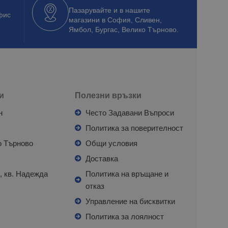
Пазарувайте и в нашите
фис
магазини в София, Сливен,
Ямбол, Бургас, Велико Търново.
и
Полезни връзки
н
Често Задавани Въпроси
л
Политика за поверителност
о Търново
Общи условия
я
Доставка
, кв. Надежда
Политика на връщане и
отказ
с
Управление на бисквитки
Политика за лоялност