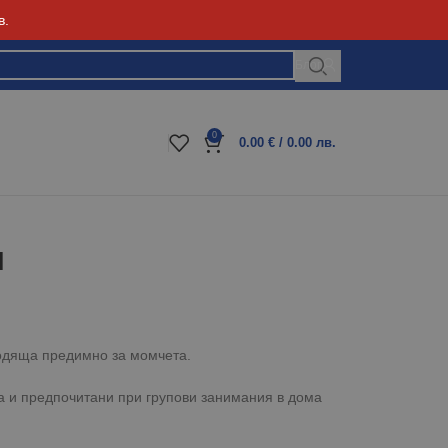
в.
Блог
0
0.00
€
/ 0.00 лв.
и
ходяща предимно за момчета.
а и предпочитани при групови занимания в дома