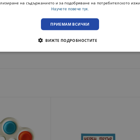
лизиране на съдържанието и за подобряване на потребителското изж
Научете повече тук.
ПРИЕМАМ ВСИЧКИ
ас, моля свържете се на посочения телефонен номер, или ни посет
ВИЖТЕ ПОДРОБНОСТИТЕ
преглед при освобождаване на пратката!