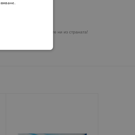
ивяване.
ете на място в магазините ни из страната!