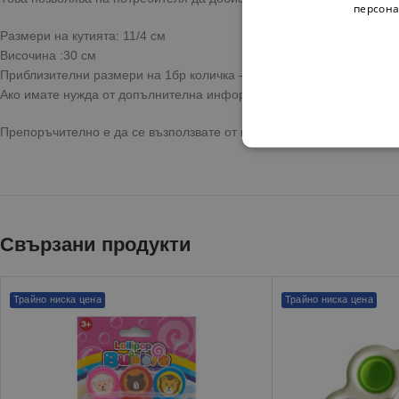
персона
Размери на кутията: 11/4 см
Височина :30 см
Приблизителни размери на 1бр количка – 8.5/3/4 см
Ако имате нужда от допълнителна информация или консултация с н
Препоръчително е да се възползвате от предоставената опция за 
Свързани продукти
Трайно ниска цена
Трайно ниска цена