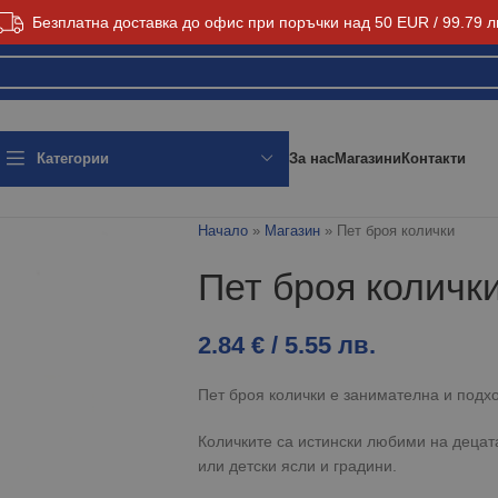
Безплатна доставка до офис при поръчки над 50 EUR / 99.79 л
За нас
Магазини
Контакти
Категории
Начало
»
Магазин
»
Пет броя колички
Пет броя количк
2.84
€
/ 5.55 лв.
Пет броя колички е занимателна и под
Количките са истински любими на децат
или детски ясли и градини.