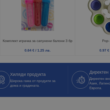
Комплект играчка за сапунени балони 3 бр
Pop-
0.64
€
/ 1.25 лв.
0.97
€
Директен
Хиляди продукта
Директен вно
Широка гама от продукти за
Азия, Латин
дома и градината.
Европа.