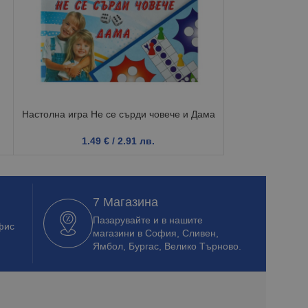
Настолна игра Не се сърди човече и Дама
Детски 
1.49
€
/ 2.91 лв.
3.6
7 Магазина
Пазарувайте и в нашите
фис
магазини в София, Сливен,
Ямбол, Бургас, Велико Търново.