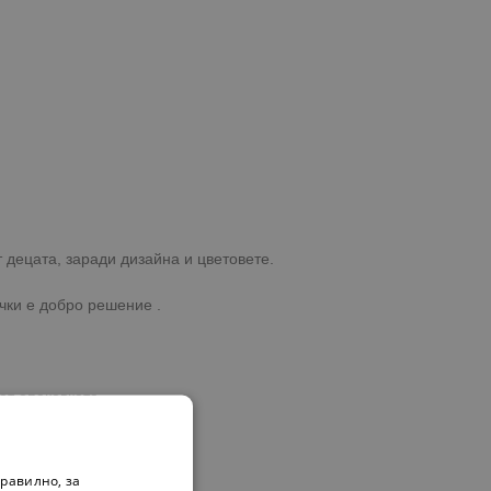
 децата, заради дизайна и цветовете.
чки е добро решение .
от опаковката.
равилно, за