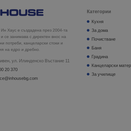
Категории
Кухня
Ин Хаус е създадена през 2004-та
За дома
 и се занимава с директен внос на
Почистване
и потреби, канцеларски стоки и
Баня
ия на едро и дребно.
Градина
ивен, ул. Илинденско Въстание 11
Канцеларски мате
00 20 370
За училище
fice@inhousebg.com