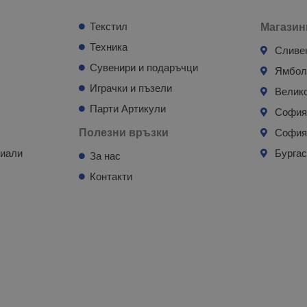
Текстил
Магазин
Техника
Сливе
Сувенири и подаръчци
Ямбо
Играчки и пъзели
Велик
Парти Артикули
Софи
Полезни връзки
София
риали
Бурга
За нас
Контакти